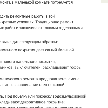
емонта в маленькой комнате потребуется
водить ремонтные работы в той
онкретных условиях. Традиционно ремонт
ых работ и заканчивают тонкими отделочными
те выглядит следующим образом:
 напольного покрытия дает самый большой
и нового напольного покрытия;
льников, выключателей, раскладывают гофры
сметического ремонта предполагается смена
олнить выравнивание стен гипсовой
. Под побелку или покраску водоэмульсионкой
укладывают декоративное покрытие;
 плинтуса, меняется облицовка межкомнатных