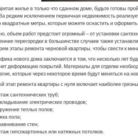
ретая жилье в только что сданном доме, будьте готовы про
 За редким исключением первичная недвижимость реализует
о квадратные метры, которые можете оснастить и оформить 
но, объем работ предстоит огромный – от установки сантех
енние перегородки в большинстве случаев также устанавл
рем этапы ремонта черновой квартиры, чтобы свести к мин
фика нового дома заключается в том, что несколько лет буд
чет деформацию покрытий. Материалы для отделки необходи
огие, которые через некоторое время будут меняться на но
й этап ремонта квартиры с нуля включает наиболее грязн
таж сантехнических труб;
кладывание электрических проводов;
ружение теплых полов;
жка пола;
авнивание стен;
таж гипсокартонных или натяжных потолков.