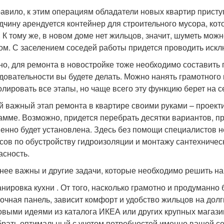
равило, к этим операциям обладатели новых квартир присту
дчину арендуется контейнер для строительного мусора, ко
. К тому же, в новом доме нет жильцов, значит, шуметь мож
ом. С заселением соседей работы придется проводить иск
но, для ремонта в новостройке тоже необходимо составить 
довательности вы будете делать. Можно нанять грамотного 
олировать все этапы, но чаще всего эту функцию берет на с
 важный этап ремонта в квартире своими руками – проект
амме. Возможно, придется перебрать десятки вариантов, пр
менно будет установлена. Здесь без помощи специалистов н
сов по обустройству гидроизоляции и монтажу сантехничес
асность.
нее важны и другие задачи, которые необходимо решить на
нировка кухни . От того, насколько грамотно и продуманно
очная панель, зависит комфорт и удобство жильцов на дол
овыми идеями из каталога ИКЕА или других крупных магази
рать оптимальный с учетом потребностей именно вашей семь