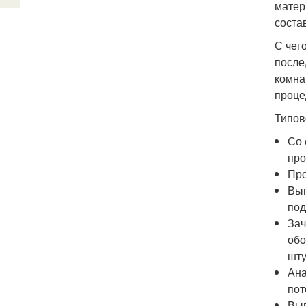
матер
соста
С чег
после
комна
проце
Типов
Со 
про
Про
Вып
под
Зач
обо
шту
Ана
пот
Вып