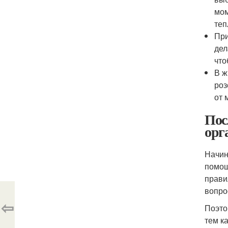
мом
теп
При
дел
что
В ж
роз
от 
Пос
орг
Начин
помощ
прави
вопро
⇦
Поэто
тем к