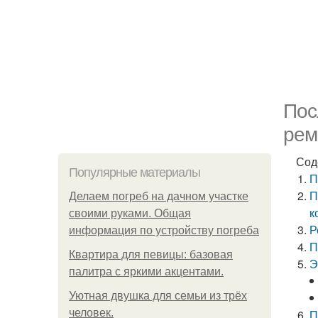
Пос
рем
Сод
Популярные материалы
П
П
Делаем погреб на дачном участке
к
своими руками. Общая
Р
информация по устройству погреба
П
Квартира для певицы: базовая
Э
палитра с яркими акцентами.
Уютная двушка для семьи из трёх
человек.
П