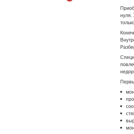
Приоб
нуля.
тольк
Конеч
Внутр
Разбе
Специ
повле
недор
Первы
мон
про
соо
стя
выр
мон