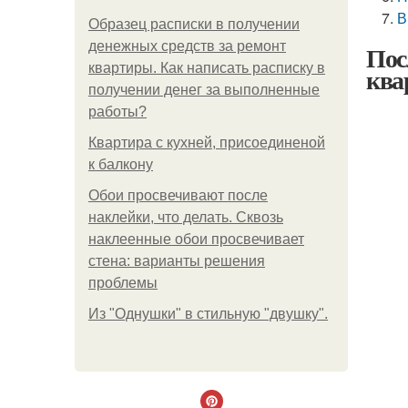
В
Образец расписки в получении
денежных средств за ремонт
Пос
квартиры. Как написать расписку в
ква
получении денег за выполненные
работы?
Квартира с кухней, присоединеной
к балкону
Обои просвечивают после
наклейки, что делать. Сквозь
наклеенные обои просвечивает
стена: варианты решения
проблемы
Из "Однушки" в стильную "двушку".