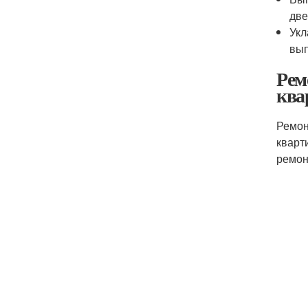
две
Укл
вып
Рем
ква
Ремон
кварт
ремон