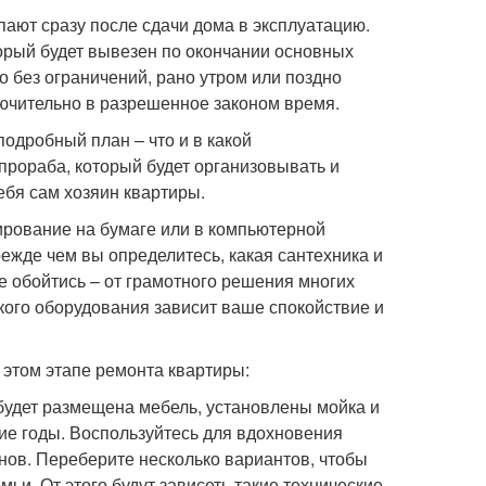
пают сразу после сдачи дома в эксплуатацию.
торый будет вывезен по окончании основных
но без ограничений, рано утром или поздно
лючительно в разрешенное законом время.
подробный план – что и в какой
прораба, который будет организовывать и
ебя сам хозяин квартиры.
ирование на бумаге или в компьютерной
ежде чем вы определитесь, какая сантехника и
е обойтись – от грамотного решения многих
кого оборудования зависит ваше спокойствие и
 этом этапе ремонта квартиры:
 будет размещена мебель, установлены мойка и
гие годы. Воспользуйтесь для вдохновения
нов. Переберите несколько вариантов, чтобы
и. От этого будут зависеть такие технические