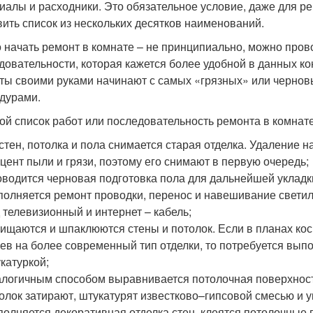
иалы и расходники. Это обязательное условие, даже для р
вить список из нескольких десятков наименований.
о начать ремонт в комнате – не принципиально, можно про
довательности, которая кажется более удобной в данных к
ты своими руками начинают с самых «грязных» или чернов
дурами.
ой список работ или последовательность ремонта в комна
стен, потолка и пола снимается старая отделка. Удаление
цент пыли и грязи, поэтому его снимают в первую очередь;
водится черновая подготовка пола для дальнейшей укладк
олняется ремонт проводки, перенос и навешивание свети
 телевизионный и интернет – кабель;
ищаются и шпаклюются стены и потолок. Если в планах ко
ев на более современный тип отделки, то потребуется вып
катуркой;
логичным способом выравнивается потолочная поверхность
олок затирают, штукатурят известково–гипсовой смесью и 
олняется декоративная отделка стен, клеятся потолочные