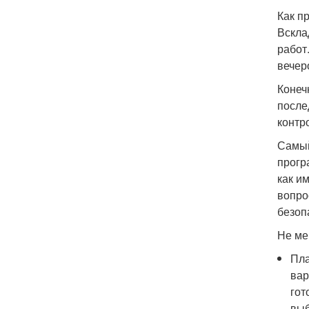
Как п
Вскла
работ
вечер
Конеч
после
контр
Самый
прогр
как и
вопро
безоп
Не ме
Пла
вар
гот
выб