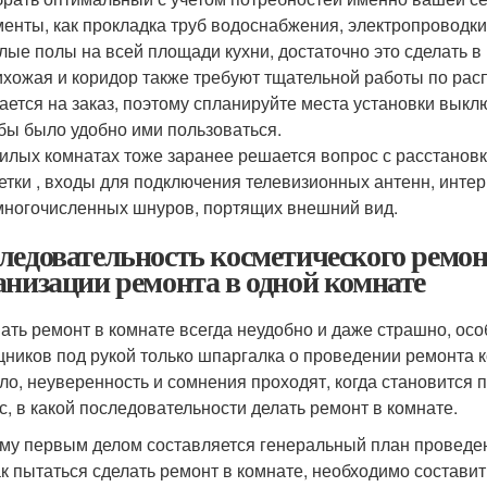
енты, как прокладка труб водоснабжения, электропроводки
лые полы на всей площади кухни, достаточно это сделать в
хожая и коридор также требуют тщательной работы по рас
ается на заказ, поэтому спланируйте места установки выклю
бы было удобно ими пользоваться.
илых комнатах тоже заранее решается вопрос с расстановк
етки , входы для подключения телевизионных антенн, интер
многочисленных шнуров, портящих внешний вид.
ледовательность косметического ремон
анизации ремонта в одной комнате
ать ремонт в комнате всегда неудобно и даже страшно, особ
ников под рукой только шпаргалка о проведении ремонта к
ло, неуверенность и сомнения проходят, когда становится
с, в какой последовательности делать ремонт в комнате.
му первым делом составляется генеральный план проведени
ак пытаться сделать ремонт в комнате, необходимо состав