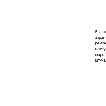
Вырав
заран
ремон
массу
выров
штука