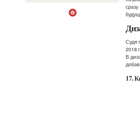
сразу
будущ
Диз
Судя 
2018 
В диз
добав
17. 