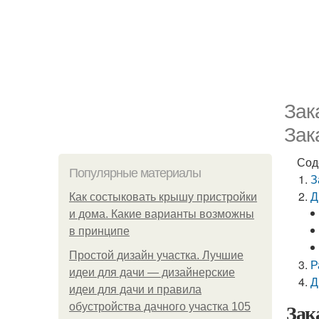
Зак
Зак
Сод
Популярные материалы
З
Д
Как состыковать крышу пристройки
и дома. Какие варианты возможны
в принципе
Простой дизайн участка. Лучшие
Р
идеи для дачи — дизайнерские
Д
идеи для дачи и правила
Зак
обустройства дачного участка 105