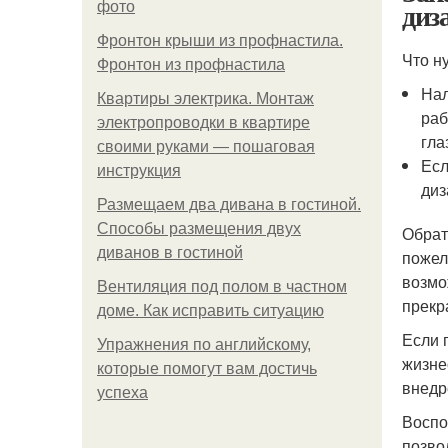
диз
фото
Фронтон крыши из профнастила.
Что н
Фронтон из профнастила
Нал
Квартиры электрика. Монтаж
раб
электропроводки в квартире
гла
своими руками — пошаговая
Есл
инструкция
диз
Размещаем два дивана в гостиной.
Способы размещения двух
Обрат
диванов в гостиной
пожел
возмо
Вентиляция под полом в частном
прекр
доме. Как исправить ситуацию
Если 
Упражнения по английскому,
жизне
которые помогут вам достичь
внедр
успеха
Воспо
позво