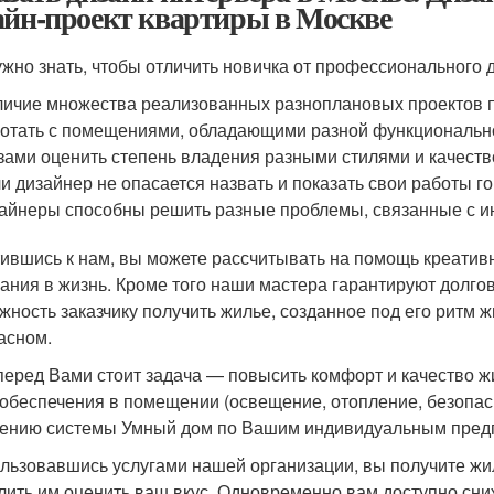
айн-проект квартиры в Москве
ужно знать, чтобы отличить новичка от профессионального
ичие множества реализованных разноплановых проектов по
отать с помещениями, обладающими разной функционально
зами оценить степень владения разными стилями и качест
и дизайнер не опасается назвать и показать свои работы г
айнеры способны решить разные проблемы, связанные с и
ившись к нам, вы можете рассчитывать на помощь креатив
ания в жизнь. Кроме того наши мастера гарантируют долгове
жность заказчику получить жилье, созданное под его ритм ж
асном.
перед Вами стоит задача — повысить комфорт и качество жи
обеспечения в помещении (освещение, отопление, безопасн
ению системы Умный дом по Вашим индивидуальным пред
льзовавшись услугами нашей организации, вы получите жиль
лить им оценить ваш вкус. Одновременно вам доступно сн