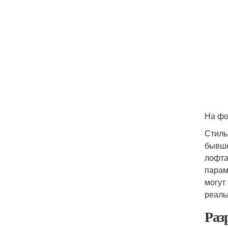
На фо
Стиль
бывше
лофта
парам
могут
реаль
Раз