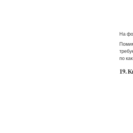
На фо
Помим
требу
по ка
19. 