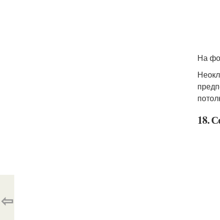
На фо
Неокл
предп
потол
18. 
⇦