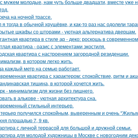
с мужем молодые, нам чуть больше двадцати, вместе уже не
год.
реча на ночной трассе.
 я тогда в обычной хрущёвке, и как-то раз нас одолели тара
рытые шкафы со шторами - уютная альтернатива дверцам.
гантная квартира в стиле ар - деко: роскошь в современном
тлая квартира - оазис с элементами экостиля.
одская квартира с настроением загородной резиденции.
имализм, в котором легко жить.
да каждый метр на семью работает.
временная квартира с характером: спокойствие, ритм и акц
андинавская тишина, в которой хочется жить.
рк - минимализм для жизни без лишнего.
овать в алькове - уютная архитектура сна.
временный стильный интерьер.
терьер получился спокойным, выверенным и очень "Жилым
хня площадью 7, 9 кв.
артира с личной террасой для большой и дружной семьи.
артира для молодой художницы в Москве с новогодним дек