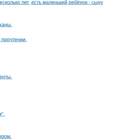
сколько лет, есть маленький ребёнок - сыну
каны.
 прочтении.
енты.
".
ором.