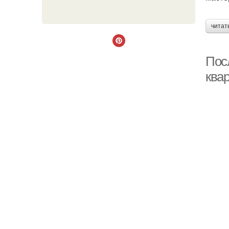
читат
Пос
ква