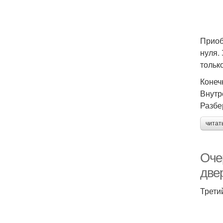
Приоб
нуля.
тольк
Конеч
Внутр
Разбе
читат
Оче
двер
Трети