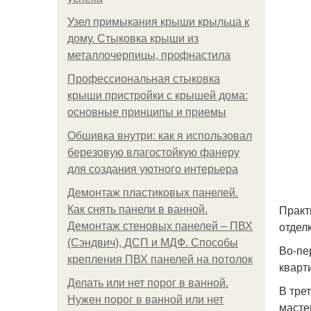
Узел примыкания крыши крыльца к
дому. Стыковка крыши из
металлочерпицы, профнастила
Профессиональная стыковка
крыши пристройки с крышей дома:
основные принципы и приемы
Обшивка внутри: как я использовал
березовую влагостойкую фанеру
для создания уютного интерьера
Демонтаж пластиковых панелей.
Практ
Как снять панели в ванной.
отдел
Демонтаж стеновых панелей – ПВХ
(Сэндвич), ДСП и МДФ. Способы
Во-пе
крепления ПВХ панелей на потолок
кварт
Делать или нет порог в ванной.
В тре
Нужен порог в ванной или нет
масте