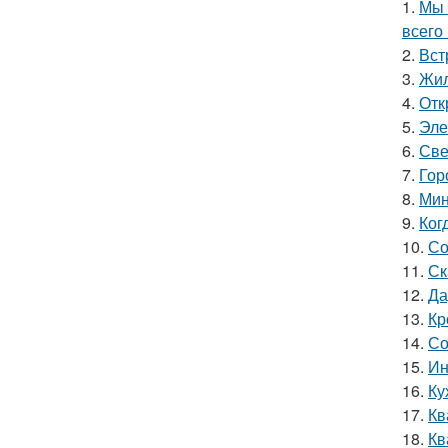
1.
Мы 
всего 
2.
Вст
3.
Жил
4.
Отк
5.
Эле
6.
Све
7.
Гор
8.
Мин
9.
Ког
10.
Со
11.
Ск
12.
Да
13.
Кр
14.
Со
15.
Ин
16.
Ку
17.
Кв
18.
Кв