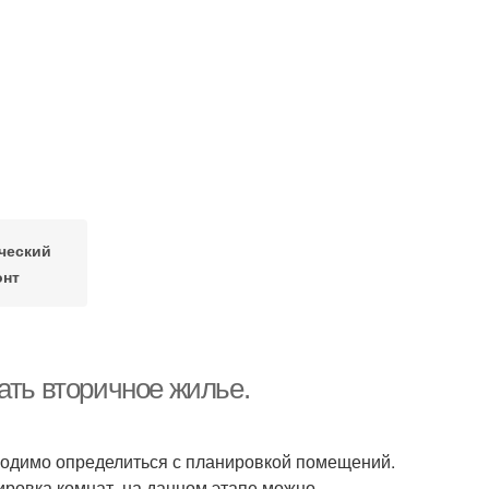
ческий
онт
ать вторичное жилье.
бходимо определиться с планировкой помещений.
ировка комнат, на данном этапе можно