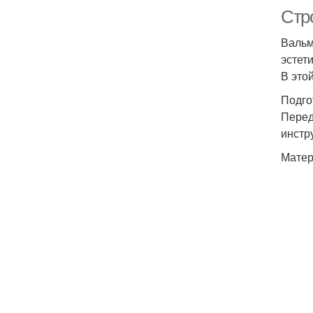
Стр
Вальм
эстет
В это
Подго
Перед
инстр
Матер