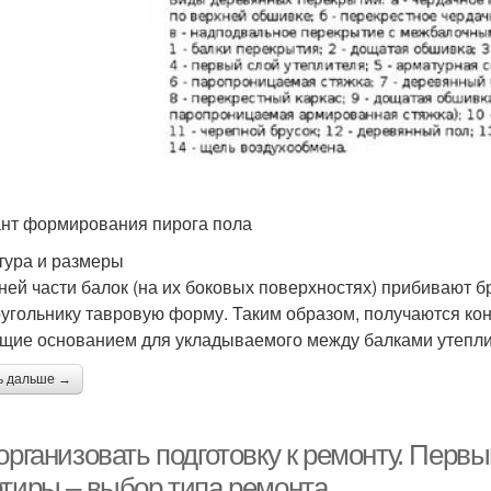
нт формирования пирога пола
тура и размеры
ней части балок (на их боковых поверхностях) прибивают 
угольнику тавровую форму. Таким образом, получаются кон
щие основанием для укладываемого между балками утепли
ь дальше →
организовать подготовку к ремонту. Первы
ртиры – выбор типа ремонта