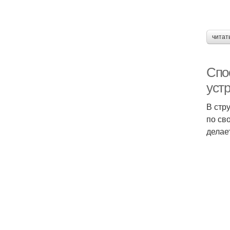
читат
Спо
уст
В стр
по св
делае