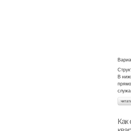
Вариа
Струк
В ниж
прямо
служа
читат
Как 
ква