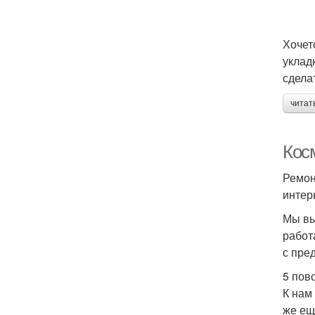
Хочет
уклад
сдела
читат
Кос
Ремон
интер
Мы вы
работ
с пре
5 пов
К нам
же ещ