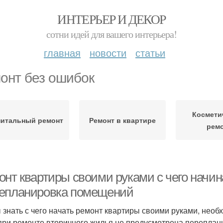
ИНТЕРЬЕР И ДЕКОР
сотни идей для вашего интерьера!
главная
новости
статьи
онт без ошибок
Космети
питальный ремонт
Ремонт в квартире
рем
онт квартиры своими руками с чего начин
епланировка помещений
 знать с чего начать ремонт квартиры своими руками, нео
при ремонте вторичного жилья не предусмотрена переплан