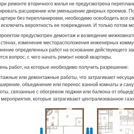
при ремонте вторичного жилья не предусмотрена переплан
ировать расширение или уменьшение дверных проемов. Поэ
вартире без перепланировки, необходимо освободить все св
 исключить вероятность ее повреждения. И только потом м
проектом предусмотрен демонтаж и возведение межкомнатн
 стенах, изменение месторасположения инженерных коммун
нение определенных работ на основании действующего зако
тся вопрос, с чего начать ремонт новой квартиры.
ень работ, на которые необходимо получить разрешение:
тажные или демонтажные работы, что затрагивают несущи
ширение, объединение или перенос ванной комнаты и сану
оты, связанные с обогревом лоджии или балкона от общед
 мероприятия, которые затрагивают централизованное газ