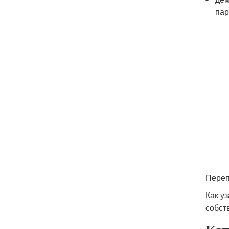
пар
Переп
Как у
собст