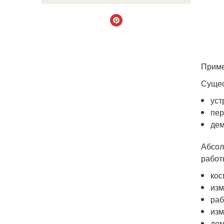
Приме
Сущес
уст
пер
дем
Абсол
работ
кос
изм
раб
изм
дем