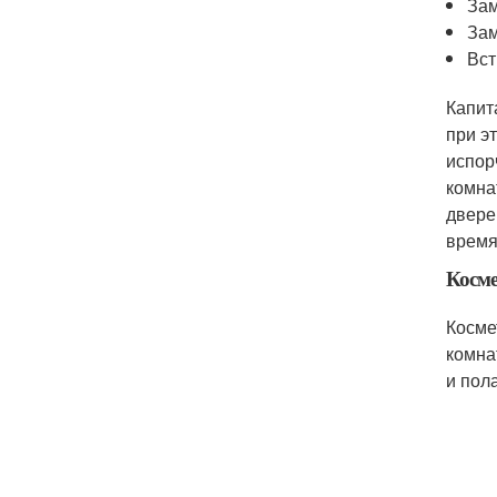
Зам
Зам
Вст
Капит
при э
испор
комна
двере
время
Косме
Косме
комна
и пола