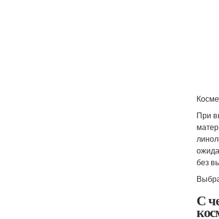
Косме
При в
матер
линол
ожида
без в
Выбра
С ч
кос