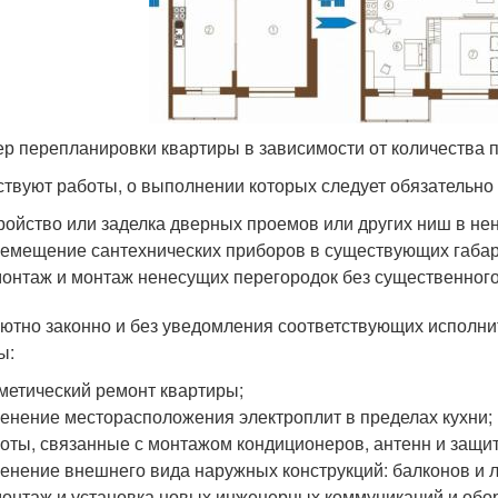
р перепланировки квартиры в зависимости от количества 
твуют работы, о выполнении которых следует обязательно
ройство или заделка дверных проемов или других ниш в не
емещение сантехнических приборов в существующих габари
онтаж и монтаж ненесущих перегородок без существенного
ютно законно и без уведомления соответствующих исполни
ы:
метический ремонт квартиры;
енение месторасположения электроплит в пределах кухни;
оты, связанные с монтажом кондиционеров, антенн и защит
енение внешнего вида наружных конструкций: балконов и 
онтаж и установка новых инженерных коммуникаций и обо