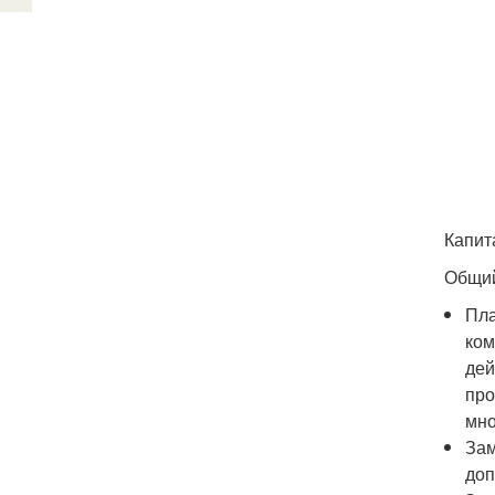
Капит
Общий
Пла
ком
дей
про
мно
Зам
доп