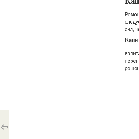
Кап
Ремон
следу
сил, 
Капи
Капит
перен
решен
⇦