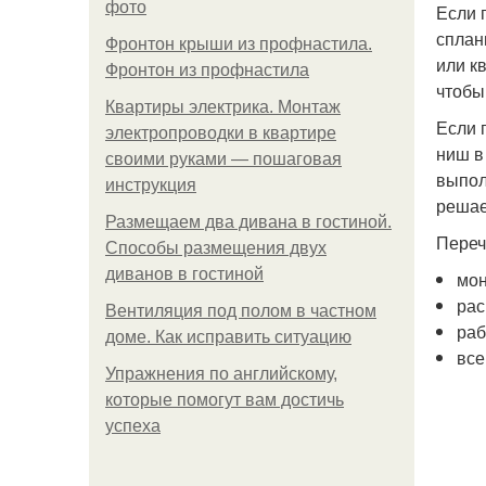
фото
Если 
сплан
Фронтон крыши из профнастила.
или к
Фронтон из профнастила
чтобы
Квартиры электрика. Монтаж
Если 
электропроводки в квартире
ниш в
своими руками — пошаговая
выпол
инструкция
решае
Размещаем два дивана в гостиной.
Переч
Способы размещения двух
диванов в гостиной
мон
рас
Вентиляция под полом в частном
раб
доме. Как исправить ситуацию
все
Упражнения по английскому,
которые помогут вам достичь
успеха