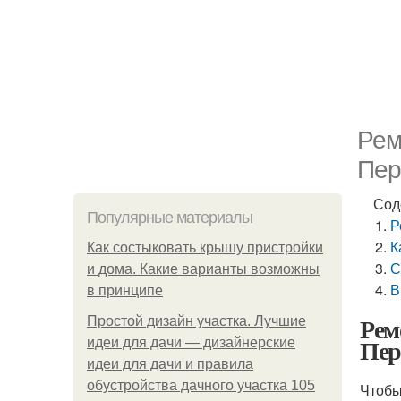
Рем
Пер
Сод
Популярные материалы
Р
К
Как состыковать крышу пристройки
С
и дома. Какие варианты возможны
В
в принципе
Рем
Простой дизайн участка. Лучшие
Пер
идеи для дачи — дизайнерские
идеи для дачи и правила
обустройства дачного участка 105
Чтобы