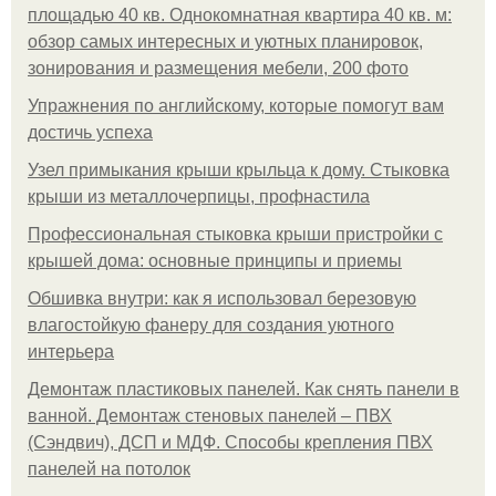
площадью 40 кв. Однокомнатная квартира 40 кв. м:
обзор самых интересных и уютных планировок,
зонирования и размещения мебели, 200 фото
Упражнения по английскому, которые помогут вам
достичь успеха
Узел примыкания крыши крыльца к дому. Стыковка
крыши из металлочерпицы, профнастила
Профессиональная стыковка крыши пристройки с
крышей дома: основные принципы и приемы
Обшивка внутри: как я использовал березовую
влагостойкую фанеру для создания уютного
интерьера
Демонтаж пластиковых панелей. Как снять панели в
ванной. Демонтаж стеновых панелей – ПВХ
(Сэндвич), ДСП и МДФ. Способы крепления ПВХ
панелей на потолок