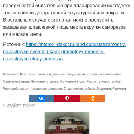
поверхностей обязательно при планировании их отделки
тонкослойной декоративной штукатуркой или покраске.
В остальных случаях этот этап можно пропустить,
замазывая шпаклевкой лишь места вкрутки саморезов
или мелкие щели.
Источник:
https://interer-i-dekor.ru-land.com/stati/remont-v-
novostroyke-svoimi-rukami-gramotnyy-remont-v-
novostroyke-etapy-processa
Категории:
Квартиры с нуля
,
Отдельные специалисты
,
Спецы на выполнение
,
Отдельные виды
,
Черновая отделка
,
Основные виды
,
Ремонт в новостройке
,
Черновой ремонт
,
Черновые операции
,
Отделочные работы
,
Бюджетный ремонт
Читайте также