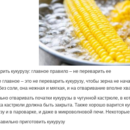
арить кукурузу: главное правило – не переварить ее
 главное – это не переварить кукурузу, чтобы зерна не нача
без соли, она нежная и мягкая, и на отваривание вполне хва
ьно отваривать початки кукурузы в чугунной кастрюле, в ко
а кастрюли должна быть закрыта. Также хорошо варится ку
узу и в пароварке, и даже в микроволновой печи. Некоторые
равильно приготовить кукурузу