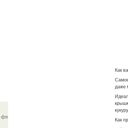
Как в
Самое
даже 
Идеал
крышк
кукур
⇦
Как п