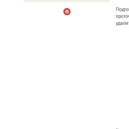
Подго
прото
удали