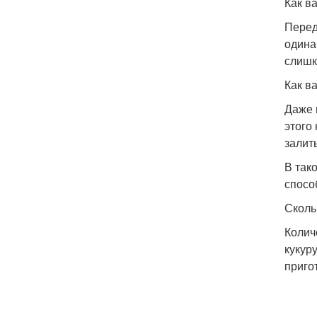
Как в
Перед
одина
слишк
Как в
Даже 
этого
залит
В так
спосо
Сколь
Колич
кукур
приго