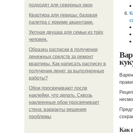
подходят для северных окон
К
Квартира для певицы: базовая
с
палитра с яркими акцентами.
Уютная двушка для семьи из трёх
человек.
Образец расписки в получении
Вар
денежных средств за ремонт
кук
квартиры. Как написать расписку в
получении денег за выполненные
Варен
работы?
прави
Обои просвечивают после
Рецеп
наклейки, что делать. Сквозь
несмо
наклеенные обои просвечивает
Предл
стена: варианты решения
сохра
проблемы
Как 