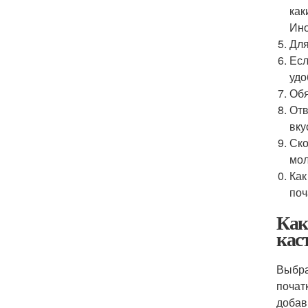
как
Ино
Для
Есл
удо
Обя
Отв
вку
Ско
мол
Как
поч
Как
кас
Выбра
почат
добав