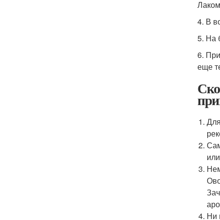
Лаком
4. В 
5. На
6. Пр
еще т
Ско
при
Для
рек
Сам
или
Нем
Ово
Зач
аро
Ни 