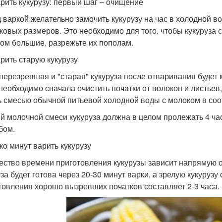
арить кукурузу: первый шаг – очищение
 варкой желательно замочить кукурузу на час в холодной во
ковых размеров. Это необходимо для того, чтобы кукуруза 
ом большие, разрежьте их пополам.
арить старую кукурузу
перезревшая и "старая" кукуруза после отваривания будет м
 необходимо сначала очистить початки от волокон и листьев,
ь смесью обычной питьевой холодной воды с молоком в соо
ой молочной смеси кукуруза должна в целом пролежать 4 ча
бом.
ко минут варить кукурузу
ество времени приготовления кукурузы зависит напрямую о
уза будет готова через 20-30 минут варки, а зрелую кукурузу
товления хорошо вызревших початков составляет 2-3 часа.