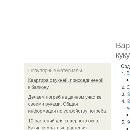
Вар
кук
Сод
Популярные материалы
В
Квартира с кухней, присоединеной
С
к балкону
К
Делаем погреб на дачном участке
К
своими руками. Общая
м
информация по устройству погреба
10 растений для северного окна.
К
Какие комнатные растения