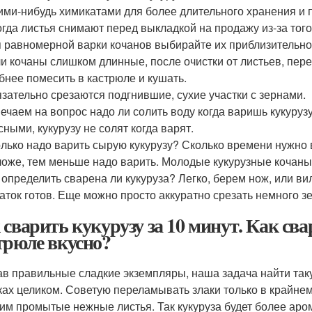
ими-нибудь химикатами для более длительного хранения и
гда листья снимают перед выкладкой на продажу из-за того
 равномерной варки кочанов выбирайте их приблизительно
и кочаны слишком длинные, после очистки от листьев, пере
бнее помесить в кастрюле и кушать.
зательно срезаются подгнившие, сухие участки с зернами.
ечаем на вопрос надо ли солить воду когда варишь кукуруз
сными, кукурузу не солят когда варят.
лько надо варить сырую кукурузу? Сколько времени нужно ва
оже, тем меньше надо варить. Молодые кукурузные кочаны 
 определить сварена ли кукуруза? Легко, берем нож, или ви
аток готов. Еще можно просто аккуратно срезать немного з
 сварить кукурузу за 10 минут. Как св
трюле вкусно?
в правильные сладкие экземпляры, наша задача найти таку
ках целиком. Советую переламывать злаки только в крайнем 
им промытые нежные листья. Так кукуруза будет более ар