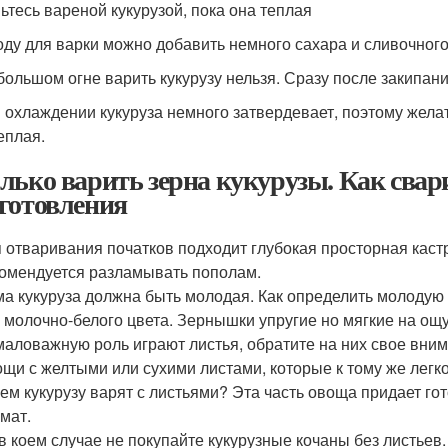
ьтесь вареной кукурузой, пока она теплая
воду для варки можно добавить немного сахара и сливочног
 большом огне варить кукурузу нельзя. Сразу после закипан
и охлаждении кукуруза немного затвердевает, поэтому желат
еплая.
лько варить зерна кукурузы. Как свари
готовления
 отваривания початков подходит глубокая просторная кастр
омендуется разламывать пополам.
а кукуруза должна быть молодая. Как определить молодую 
 молочно-белого цвета. Зернышки упругие но мягкие на ощу
аловажную роль играют листья, обратите на них свое вни
щи с желтыми или сухими листами, которые к тому же легко
ем кукурузу варят с листьями? Эта часть овоща придает го
мат.
в коем случае не покупайте кукурузные кочаны без листьев.