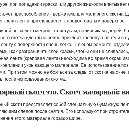
туре, при попадании краски или другой жидкости впитывает е
твует приспособление - держатель для малярного скотча (д
о крепп лента приклеивается к продолговатым поверхнос
линой несколько метров - плинтусам, наличникам дверей, 
ного скотча идеально ровно приклеит креповую ленту и в н
 ленту с поверхности очень легко. В любом ремонте, отдел
емы: как разграничить слои краски, чтобы они не сливались,
ная лента (креповая лента) необходима во время окрашива
акреплении укрывающего материала. Ее использование поз
ми. При этом можно не бояться за следы от скотча на окне, 
ь после использования скотча.
ярный скотч это. Скотч малярный: в
ный скотч представляет собой специальную бумажную лент
ляющим следов после снятия. Его используют при строител
нения этого материала гораздо шире.