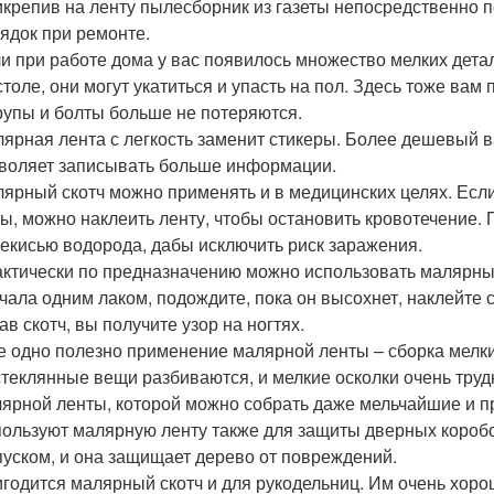
крепив на ленту пылесборник из газеты непосредственно п
ядок при ремонте.
и при работе дома у вас появилось множество мелких детал
столе, они могут укатиться и упасть на пол. Здесь тоже ва
упы и болты больше не потеряются.
ярная лента с легкость заменит стикеры. Более дешевый в
воляет записывать больше информации.
ярный скотч можно применять и в медицинских целях. Если
ы, можно наклеить ленту, чтобы остановить кровотечение.
екисью водорода, дабы исключить риск заражения.
ктически по предназначению можно использовать малярный
чала одним лаком, подождите, пока он высохнет, наклейте с
ав скотч, вы получите узор на ногтях.
 одно полезно применение малярной ленты – сборка мелких 
стеклянные вещи разбиваются, и мелкие осколки очень труд
ярной ленты, которой можно собрать даже мельчайшие и пр
ользуют малярную ленту также для защиты дверных коробо
уском, и она защищает дерево от повреждений.
годится малярный скотч и для рукодельниц. Им очень хоро