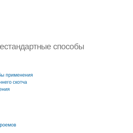
Нестандартные способы
обы применения
ннего скотча
ения
проемов