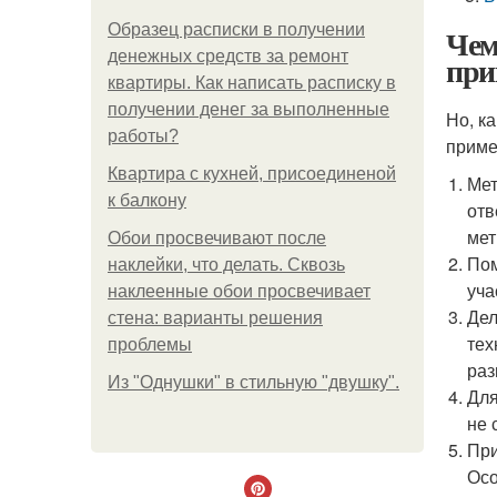
Образец расписки в получении
Чем
денежных средств за ремонт
при
квартиры. Как написать расписку в
получении денег за выполненные
Но, к
работы?
приме
Квартира с кухней, присоединеной
Мет
к балкону
отв
мет
Обои просвечивают после
Пом
наклейки, что делать. Сквозь
уча
наклеенные обои просвечивает
Дел
стена: варианты решения
тех
проблемы
раз
Из "Однушки" в стильную "двушку".
Для
не 
При
Осо