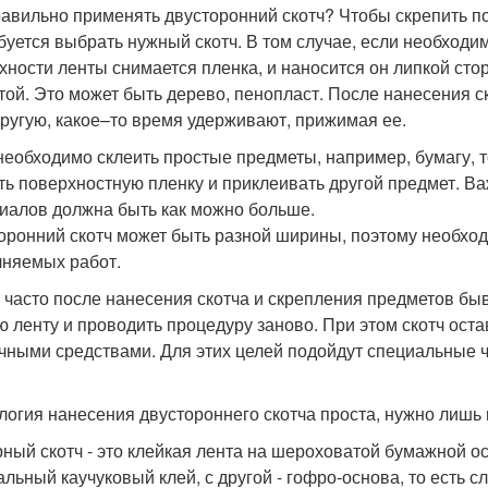
равильно применять двусторонний скотч? Чтобы скрепить 
буется выбрать нужный скотч. В том случае, если необходим
хности ленты снимается пленка, и наносится он липкой стор
той. Это может быть дерево, пенопласт. После нанесения с
другую, какое–то время удерживают, прижимая ее.
необходимо склеить простые предметы, например, бумагу, то
ть поверхностную пленку и приклеивать другой предмет. В
иалов должна быть как можно больше.
оронний скотч может быть разной ширины, поэтому необход
няемых работ.
 часто после нанесения скотча и скрепления предметов быв
ю ленту и проводить процедуру заново. При этом скотч ост
чными средствами. Для этих целей подойдут специальные ч
логия нанесения двустороннего скотча проста, нужно лишь
ный скотч - это клейкая лента на шероховатой бумажной ос
альный каучуковый клей, с другой - гофро-основа, то есть с