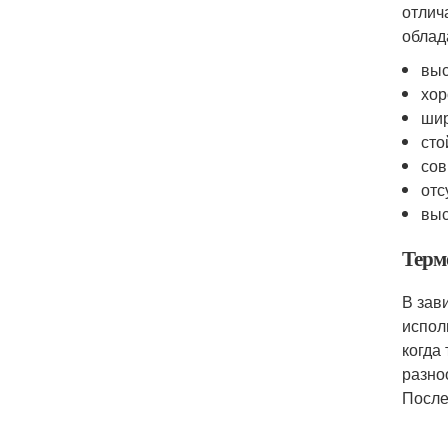
отлич
облад
выс
хор
шир
сто
сов
отс
выс
Терм
В зав
испол
когда
разно
После