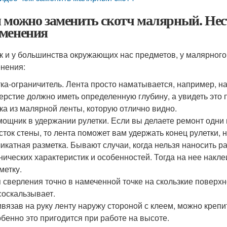
 можно заменить скотч малярный. Не
менения
ак и у большинства окружающих нас предметов, у малярног
нения:
ка-ограничитель. Лента просто наматывается, например, на 
ерстие должно иметь определенную глубину, а увидеть это 
ка из малярной ленты, которую отлично видно.
ощник в удержании рулетки. Если вы делаете ремонт одни
сток стены, то лента поможет вам удержать конец рулетки, 
икатная разметка. Бывают случаи, когда нельзя наносить р
нических характеристик и особенностей. Тогда на нее накл
метку.
 сверления точно в намеченной точке на скользкие поверх
соскальзывает.
вязав на руку ленту наружу стороной с клеем, можно креп
бенно это пригодится при работе на высоте.