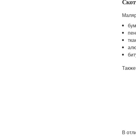
Скот
Маляр
бу
пен
тка
ал
бит
Также
В отл