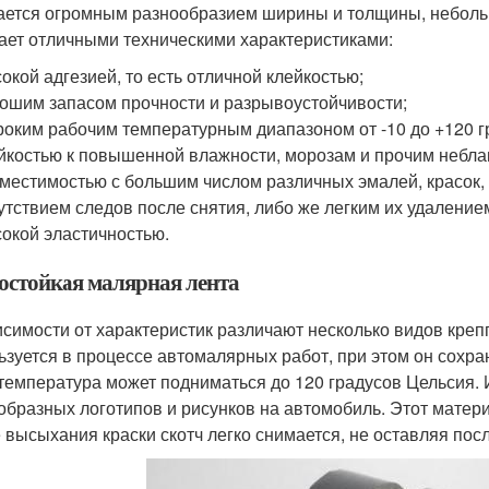
ается огромным разнообразием ширины и толщины, небольш
ает отличными техническими характеристиками:
окой адгезией, то есть отличной клейкостью;
ошим запасом прочности и разрывоустойчивости;
оким рабочим температурным диапазоном от -10 до +120 г
йкостью к повышенной влажности, морозам и прочим небл
местимостью с большим числом различных эмалей, красок, 
утствием следов после снятия, либо же легким их удаление
окой эластичностью.
остойкая малярная лента
исимости от характеристик различают несколько видов креп
ьзуется в процессе автомалярных работ, при этом он сохра
 температура может подниматься до 120 градусов Цельсия.
образных логотипов и рисунков на автомобиль. Этот материа
 высыхания краски скотч легко снимается, не оставляя пос