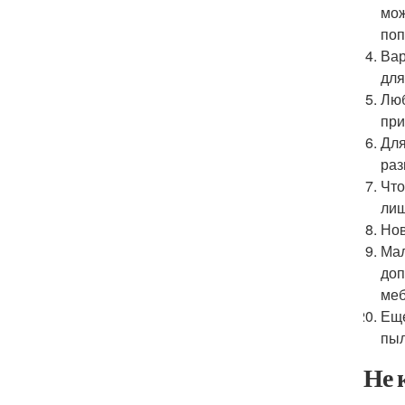
мож
поп
Вар
для
Люб
при
Для
раз
Что
лиш
Нов
Мал
доп
меб
Еще
пыл
Не 