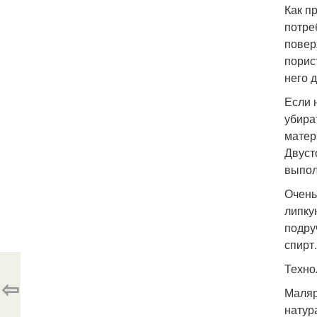
Как п
потре
повер
порис
него 
Если 
убира
матер
Двуст
выпол
Очень
липку
подру
спирт.
Техно
⇦
Маляр
натур