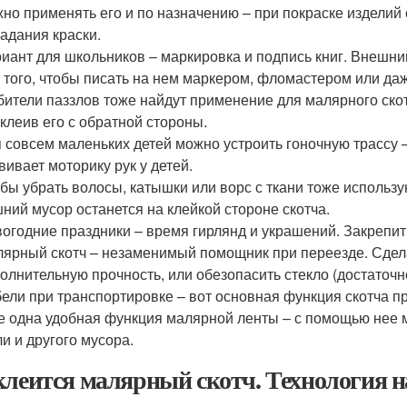
но применять его и по назначению – при покраске изделий
адания краски.
иант для школьников – маркировка и подпись книг. Внешн
 того, чтобы писать на нем маркером, фломастером или да
ители паззлов тоже найдут применение для малярного скот
клеив его с обратной стороны.
 совсем маленьких детей можно устроить гоночную трассу –
вивает моторику рук у детей.
бы убрать волосы, катышки или ворс с ткани тоже использу
ний мусор останется на клейкой стороне скотча.
огодние праздники – время гирлянд и украшений. Закрепит
ярный скотч – незаменимый помощник при переезде. Сделат
олнительную прочность, или обезопасить стекло (достаточно
ели при транспортировке – вот основная функция скотча п
 одна удобная функция малярной ленты – с помощью нее м
и и другого мусора.
клеится малярный скотч. Технология н