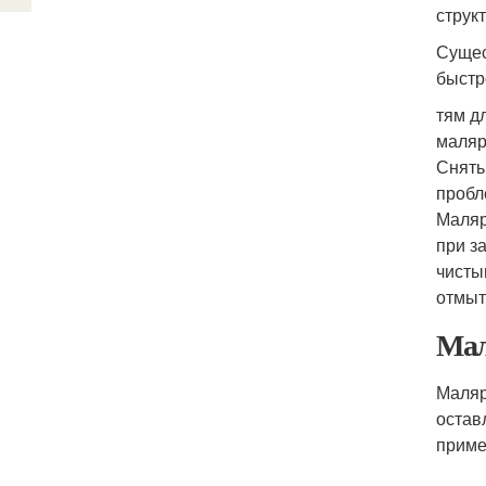
струк
Сущес
быстр
тям д
маляр
Снять
пробл
Маляр
при з
чисты
отмыт
Мал
Маляр
остав
приме