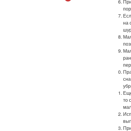
При
пор
Есл
на 
шур
Мал
поз
Мал
ран
пер
Пра
сна
убр
Еще
то 
мал
Исп
вып
При