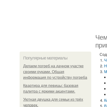
Чем
при
Сод
Популярные материалы
Ч
Н
Делаем погреб на дачном участке
М
своими руками. Общая
информация по устройству погреба
Квартира для певицы: базовая
палитра с яркими акцентами.
Уютная двушка для семьи из трёх
К
человек.
В