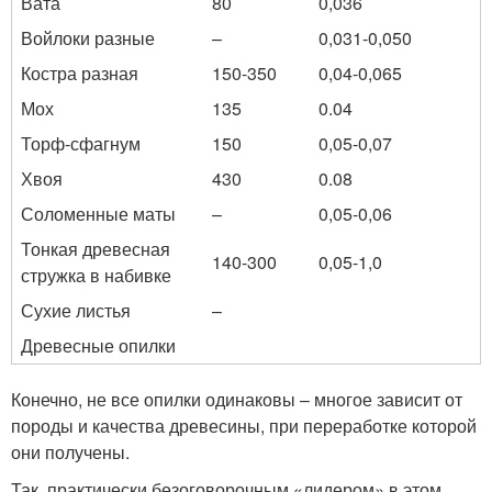
Вата
80
0,036
Войлоки разные
–
0,031-0,050
Костра разная
150-350
0,04-0,065
Мох
135
0.04
Торф-сфагнум
150
0,05-0,07
Хвоя
430
0.08
Соломенные маты
–
0,05-0,06
Тонкая древесная
140-300
0,05-1,0
стружка в набивке
Сухие листья
–
Древесные опилки
Конечно, не все опилки одинаковы – многое зависит от
породы и качества древесины, при переработке которой
они получены.
Так, практически безоговорочным «лидером» в этом