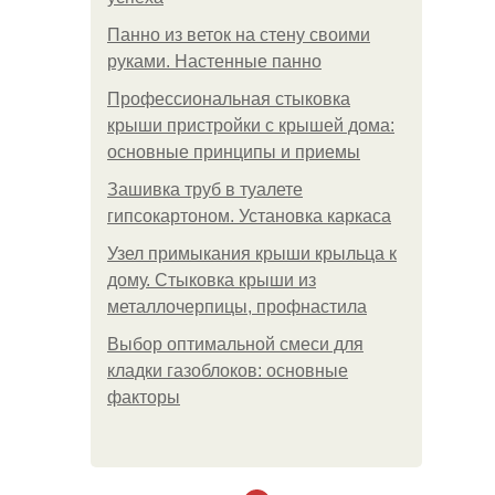
Панно из веток на стену своими
руками. Настенные панно
Профессиональная стыковка
крыши пристройки с крышей дома:
основные принципы и приемы
Зашивка труб в туалете
гипсокартоном. Установка каркаса
Узел примыкания крыши крыльца к
дому. Стыковка крыши из
металлочерпицы, профнастила
Выбор оптимальной смеси для
кладки газоблоков: основные
факторы