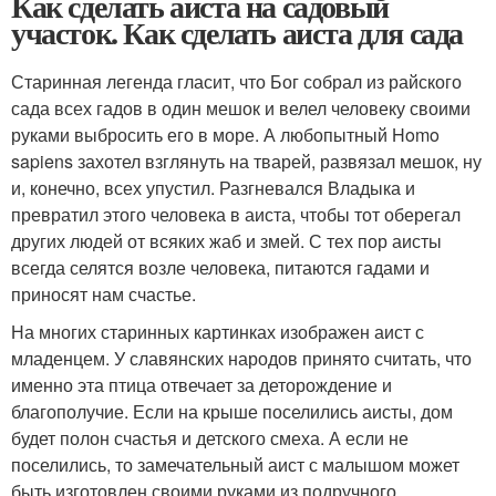
Как сделать аиста на садовый
участок. Как сделать аиста для сада
Старинная легенда гласит, что Бог собрал из райского
сада всех гадов в один мешок и велел человеку своими
руками выбросить его в море. А любопытный Homo
sapiens захотел взглянуть на тварей, развязал мешок, ну
и, конечно, всех упустил. Разгневался Владыка и
превратил этого человека в аиста, чтобы тот оберегал
других людей от всяких жаб и змей. С тех пор аисты
всегда селятся возле человека, питаются гадами и
приносят нам счастье.
На многих старинных картинках изображен аист с
младенцем. У славянских народов принято считать, что
именно эта птица отвечает за деторождение и
благополучие. Если на крыше поселились аисты, дом
будет полон счастья и детского смеха. А если не
поселились, то замечательный аист с малышом может
быть изготовлен своими руками из подручного