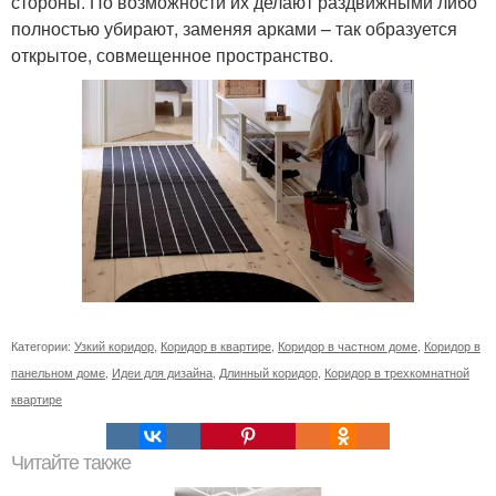
стороны. По возможности их делают раздвижными либо
полностью убирают, заменяя арками – так образуется
открытое, совмещенное пространство.
Категории:
Узкий коридор
,
Коридор в квартире
,
Коридор в частном доме
,
Коридор в
панельном доме
,
Идеи для дизайна
,
Длинный коридор
,
Коридор в трехкомнатной
квартире
Читайте также