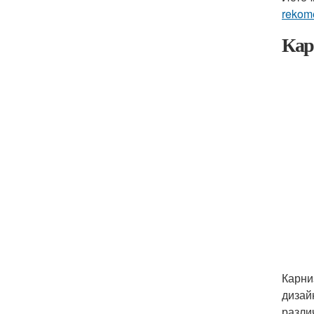
rekom
Кар
Карни
дизай
разли