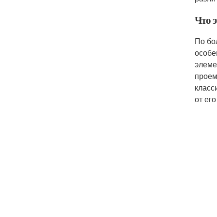
Что э
По бо
особе
элеме
проем
класс
от ег