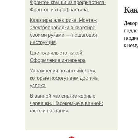
Фронтон крыши из профнастила.
Как
Фронтон из профнастила
Квартиры электрика. Монтаж
Декор
электропроводки в квартире
подде
своими руками — пошаговая
гарди
инструкция
к нему
Цвет ваниль это, какой.
Оформление интерьера
Упражнения по английскому,
которые помогут вам достичь
успеха
В ванной маленькие черные
червячки. Насекомые в ванной:
фото и названия