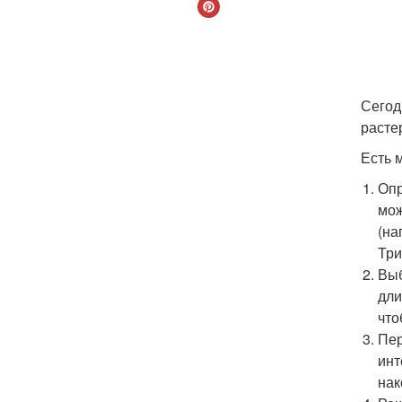
Сегод
расте
Есть 
Опр
мож
(на
Три
Выб
дли
что
Пер
инт
нак