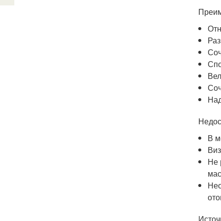
Преим
Отн
Раз
Соч
Спо
Вел
Соч
Над
Недос
В м
Виз
Не 
мас
Нео
ото
Источ