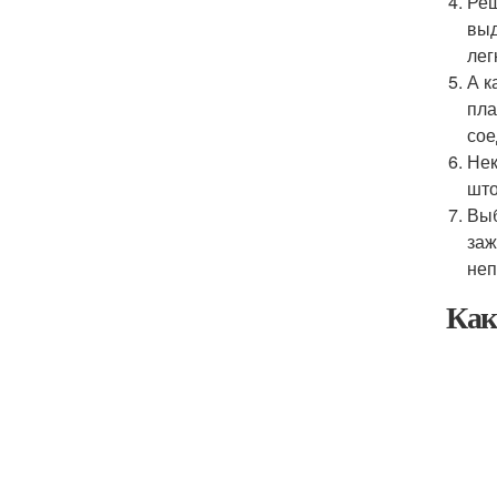
Реш
выд
лег
А к
пла
сое
Нек
шт
Выб
заж
неп
Как