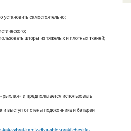
о установить самостоятельно;
истического;
пользовать шторы из тяжелых и плотных тканей;
 «рыхлая» и предполагается использовать
и выступ от стены подоконника и батареи
niz-kak-vybrat-karniz-dlya-shtor-prakticheskie-