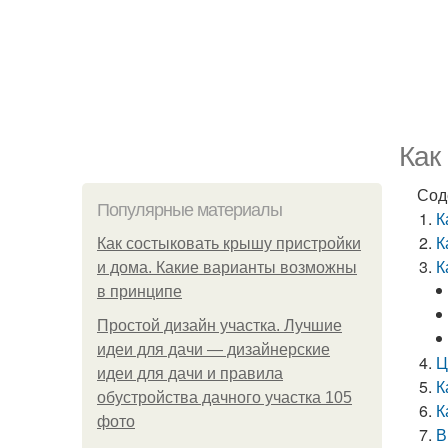
Как
Сод
Популярные материалы
К
К
Как состыковать крышу пристройки
К
и дома. Какие варианты возможны
в принципе
Простой дизайн участка. Лучшие
идеи для дачи — дизайнерские
Ц
идеи для дачи и правила
К
обустройства дачного участка 105
К
фото
В