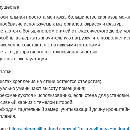
ущества:
осительная простота монтажа, большинство карнизов можн
нообразие используемых материалов, окрасок и фактур;
етаются с большинством стилей от классического до футур
собны выдержать значительную нагрузку, что позволяет ис
иколепно сочетаются с натяжными потолками;
етают декоративность с функциональностью;
ежны в эксплуатации.
татки:
естах крепления на стене остаются отверстия;
уально уменьшают высоту помещения;
рекомендуются к использованию, если стена для установки
сивный карниз с тяжелой шторой;
бходим тщательный замер, учитывающий длину кронштейна 
пления.
ник:
https://interer-stil.ru-land.com/stati/kak-pravilno-vybrat-kar