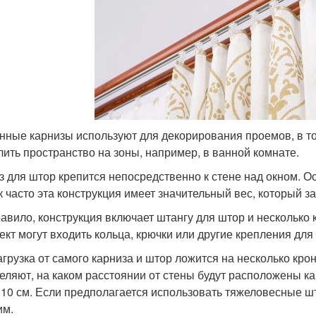
нные карнизы используют для декорирования проемов, в т
лить пространство на зоны, например, в ванной комнате.
з для штор крепится непосредственно к стене над окном. 
ак часто эта конструкция имеет значительный вес, который з
равило, конструкция включает штангу для штор и несколько
ект могут входить кольца, крючки или другие крепления для
агрузка от самого карниза и штор ложится на несколько кр
еляют, на каком расстоянии от стены будут расположены ка
 10 см. Если предполагается использовать тяжеловесные ш
им.