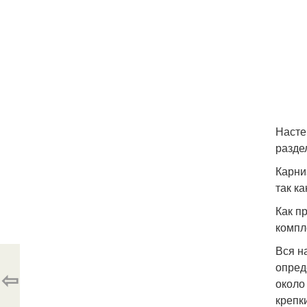
Насте
разде
Карни
так к
Как п
компл
Вся н
опред
⇦
около
крепк