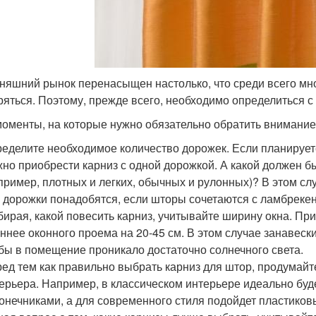
няшний рынок перенасыщен настолько, что среди всего мн
ряться. Поэтому, прежде всего, необходимо определиться с 
моменты, на которые нужно обязательно обратить внимание
еделите необходимое количество дорожек. Если планируетс
но приобрести карниз с одной дорожкой. А какой должен б
пример, плотных и легких, обычных и рулонных)? В этом сл
 дорожки понадобятся, если шторы сочетаются с ламбреке
ирая, какой повесить карниз, учитывайте ширину окна. При
ннее оконного проема на 20-45 см. В этом случае занавеск
бы в помещение проникало достаточно солнечного света.
ед тем как правильно выбрать карниз для штор, продумайт
ерьера. Например, в классическом интерьере идеально буд
онечниками, а для современного стиля подойдет пластиковы