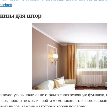
endacii
низы для штор
з зачастую выполняет не столько свою основную функцию, 
неры просто не могли пройти мимо такого отличного вариа
чных видов, каждый из которых хорош по-своему.