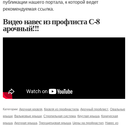
публикации нашего портала, к которой ведет
рекомендуемая ссылка.
Видео навес из профлиста С-8
арочный!!!
Категории:
Арочная кровля
,
Кровля из профнастила
,
Арочный профлист
,
Овальные
крыши
,
Вальмовые крыши
,
Стропильная система
,
Круглая крыша
,
Коническая
крыша
,
Арочная крыша
,
Трехщипцовая крыша
,
Цены на профнастил
,
Навес из