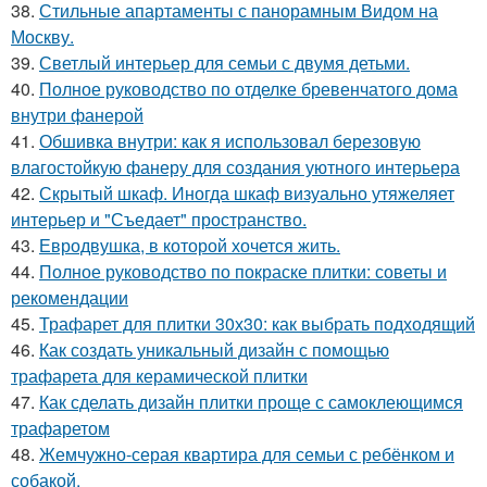
38.
Стильные апартаменты с панорамным Видом на
Москву.
39.
Светлый интерьер для семьи с двумя детьми.
40.
Полное руководство по отделке бревенчатого дома
внутри фанерой
41.
Обшивка внутри: как я использовал березовую
влагостойкую фанеру для создания уютного интерьера
42.
Скрытый шкаф. Иногда шкаф визуально утяжеляет
интерьер и "Съедает" пространство.
43.
Евродвушка, в которой хочется жить.
44.
Полное руководство по покраске плитки: советы и
рекомендации
45.
Трафарет для плитки 30х30: как выбрать подходящий
46.
Как создать уникальный дизайн с помощью
трафарета для керамической плитки
47.
Как сделать дизайн плитки проще с самоклеющимся
трафаретом
48.
Жемчужно-серая квартира для семьи с ребёнком и
собакой.