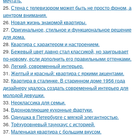
мечтать.
25.
Стена с телевизором может быть не просто фоном, а
центром внимания.
26.
Новая жизнь знакомой квартиры.
27.
Оригинальное, стильное и функциональное решение
для дома.
28.
Квартира с характером и настроением.
29.
Бежевый цвет давно стал классикой, но заигрывает
по-новому, если дополнить его правильными оттенками.
30.
Легкий, современный интерьер.
31.
Желтый и красный: квартира с яркими акцентами.
32.
Квартира в сталинке. В старинном доме 1956 года
дизайнеру удалось создать современный интерьер для
молодой девушки.
33.
Неоклассика для семьи.
34.
Вдохновляющие кухонные фартуки.
35.
Однушка в Петербурге с мягкой элегантностью.
36.
Трёхуровневый таунхаус с историей.
37.
Маленькая квартира с большим вкусом.