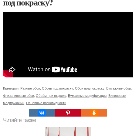
под покраску?
Категории:
Разные обои
,
Обоев под покраску
,
Обои под покраску
,
Бумажные обои
,
Флизелиновые обои
,
Объём при отделке
,
Бумажные модификации
,
Виниловые
модификации
,
Основные разновидности
Читайте также