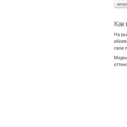
читат
Как 
На ры
обоев
свои 
Модны
оттено