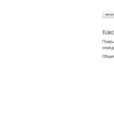
читат
Как
Покры
опред
Общеп