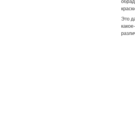
обрад
краски
Это д
какое
разли