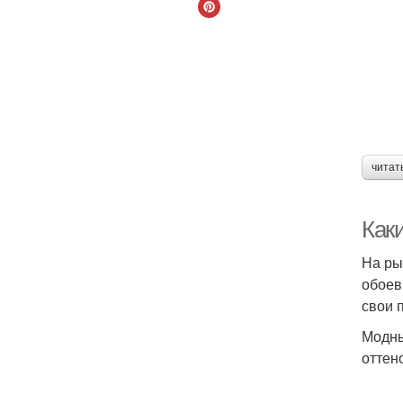
читат
Как
На ры
обоев
свои 
Модны
оттено