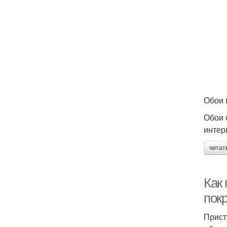
Обои 
Обои 
интер
читат
Как 
пок
Прист