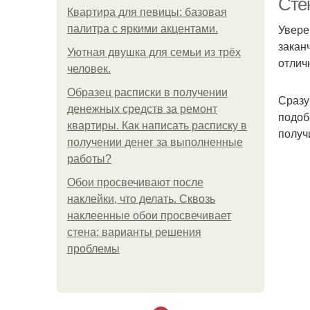
Сте
Квартира для певицы: базовая
Увере
палитра с яркими акцентами.
закан
Уютная двушка для семьи из трёх
отлич
человек.
Образец расписки в получении
Сразу
денежных средств за ремонт
подоб
квартиры. Как написать расписку в
получ
получении денег за выполненные
работы?
Обои просвечивают после
наклейки, что делать. Сквозь
наклеенные обои просвечивает
стена: варианты решения
проблемы