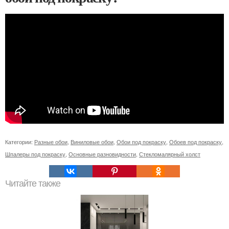
Категории:
Разные обои
,
Виниловые обои
,
Обои под покраску
,
Обоев под покраску
,
Шпалеры под покраску
,
Основные разновидности
,
Стекломалярный холст
Читайте также