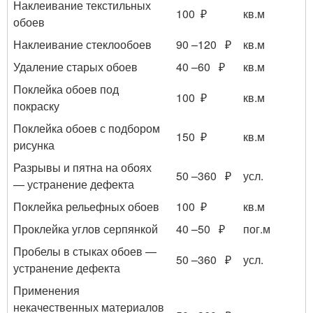
Наклеивание текстильных
100 ₽
кв.м
обоев
Наклеивание стеклообоев
90 –120 ₽
кв.м
Удаление старых обоев
40 –60 ₽
кв.м
Поклейка обоев под
100 ₽
кв.м
покраску
Поклейка обоев с подбором
150 ₽
кв.м
рисунка
Разрывы и пятна на обоях
50 –360 ₽
усл.
— устранение дефекта
Поклейка рельефных обоев
100 ₽
кв.м
Проклейка углов серпянкой
40 –50 ₽
пог.м
Пробелы в стыках обоев —
50 –360 ₽
усл.
устранение дефекта
Применения
некачественных материалов