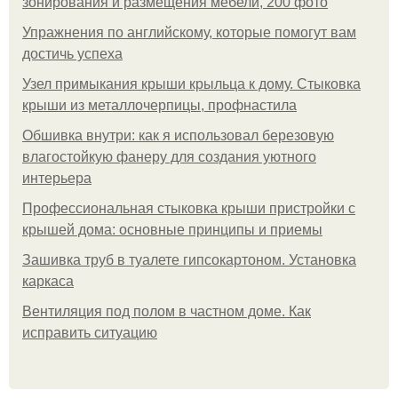
зонирования и размещения мебели, 200 фото
Упражнения по английскому, которые помогут вам
достичь успеха
Узел примыкания крыши крыльца к дому. Стыковка
крыши из металлочерпицы, профнастила
Обшивка внутри: как я использовал березовую
влагостойкую фанеру для создания уютного
интерьера
Профессиональная стыковка крыши пристройки с
крышей дома: основные принципы и приемы
Зашивка труб в туалете гипсокартоном. Установка
каркаса
Вентиляция под полом в частном доме. Как
исправить ситуацию