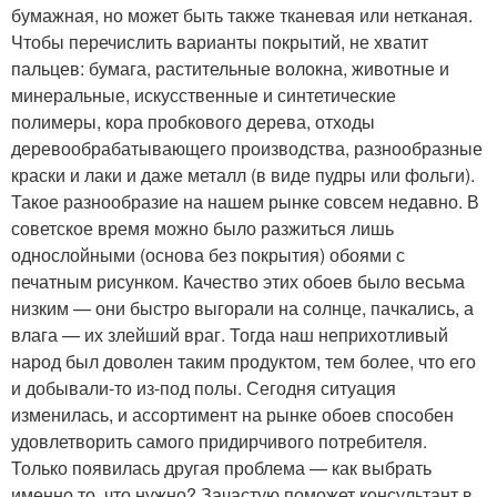
бумажная, но может быть также тканевая или нетканая.
Чтобы перечислить варианты покрытий, не хватит
пальцев: бумага, растительные волокна, животные и
минеральные, искусственные и синтетические
полимеры, кора пробкового дерева, отходы
деревообрабатывающего производства, разнообразные
краски и лаки и даже металл (в виде пудры или фольги).
Такое разнообразие на нашем рынке совсем недавно. В
советское время можно было разжиться лишь
однослойными (основа без покрытия) обоями с
печатным рисунком. Качество этих обоев было весьма
низким — они быстро выгорали на солнце, пачкались, а
влага — их злейший враг. Тогда наш неприхотливый
народ был доволен таким продуктом, тем более, что его
и добывали-то из-под полы. Сегодня ситуация
изменилась, и ассортимент на рынке обоев способен
удовлетворить самого придирчивого потребителя.
Только появилась другая проблема — как выбрать
именно то, что нужно? Зачастую поможет консультант в