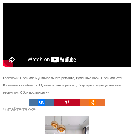
Категории:
Обои для муниципального ремонта
,
Рулонные обои
,
Обои для стен
,
В смоленская область
,
Муниципальный ремонт
,
Квартиры с муниципальным
ремонтом
,
Обои под покраску
Читайте также