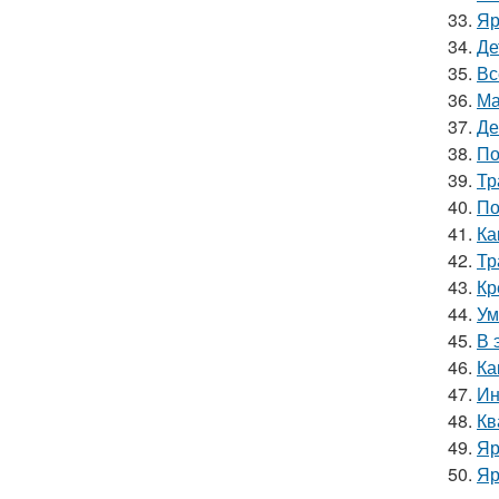
33.
Яр
34.
Де
35.
Вс
36.
Ма
37.
Де
38.
По
39.
Тр
40.
По
41.
Ка
42.
Тр
43.
Кр
44.
Ум
45.
В 
46.
Ка
47.
Ин
48.
Кв
49.
Яр
50.
Яр