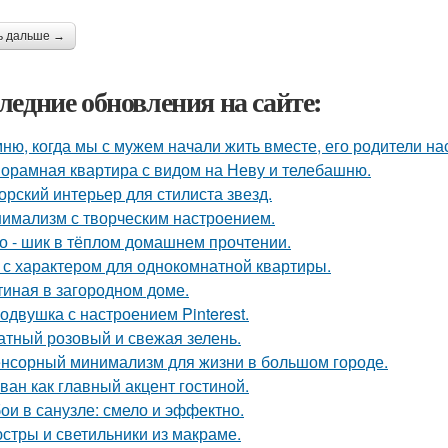
ь дальше →
ледние обновления на сайте:
ню, когда мы с мужем начали жить вместе, его родители на
орамная квартира с видом на Неву и телебашню.
орский интерьер для стилиста звезд.
имализм с творческим настроением.
о - шик в тёплом домашнем прочтении.
 с характером для однокомнатной квартиры.
тиная в загородном доме.
одвушка с настроением Pinterest.
атный розовый и свежая зелень.
нсорный минимализм для жизни в большом городе.
ван как главный акцент гостиной.
ои в санузле: смело и эффектно.
стры и светильники из макраме.