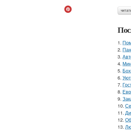
читат
Пос
1.
Пом
2.
Пан
3.
Авт
4.
Мин
5.
Бох
6.
Уют
7.
Гос
8.
Евр
9.
Зак
10.
Се
11.
Ди
12.
Об
13.
Лю