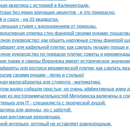
кая квартира с историей в Калининграде.
тская без ярких кричащих акцентов - и это прекрасно.
ё и сразу - на 33 квадратах.
ленькая студия с вдохновением от природы.
коративная отделка стен фанерой своими руками: пошагов
лное руководство: как обшить наружные стены фанерой ша
афарет для кафельной плитки: как сделать укладку проще и
лное руководство по покраске плитки: советы и рекоменда
кие парки и скверы Воронежа имеют историческое значени
афареты для росписи керамической плитки: как сделать ди
еатив своими руками - легко и стильно!
ная малогабаритка для студента - математика.
этом видео собрали простые, но очень эффективные идеи 
кие из достопримечательностей Мичуринска включены в с
терьер для IT - специалиста с творческой душой.
артира для аренды, но с заботой.
кая винтажная евродвушка.
кий интерьер, который не оставляет равнодушным.