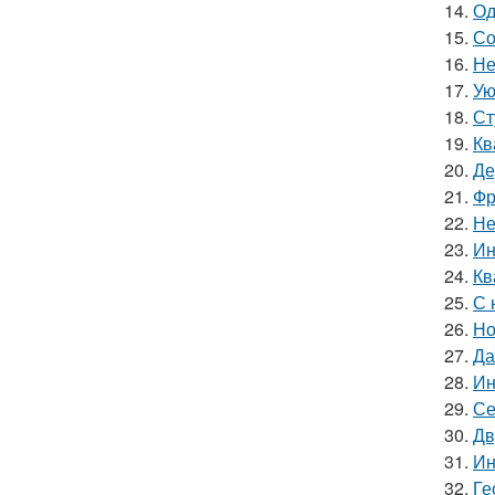
14.
Од
15.
Со
16.
Не
17.
Ую
18.
Ст
19.
Кв
20.
Де
21.
Фр
22.
Не
23.
Ин
24.
Кв
25.
С 
26.
Но
27.
Да
28.
Ин
29.
Се
30.
Дв
31.
Ин
32.
Ге