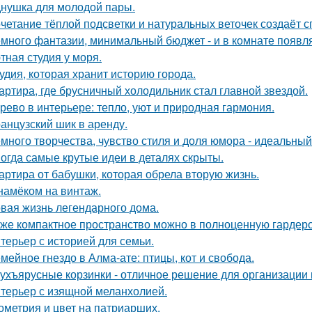
нушка для молодой пары.
четание тёплой подсветки и натуральных веточек создаёт 
много фантазии, минимальный бюджет - и в комнате появляе
тная студия у моря.
удия, которая хранит историю города.
артира, где брусничный холодильник стал главной звездой.
рево в интерьере: тепло, уют и природная гармония.
анцузский шик в аренду.
много творчества, чувство стиля и доля юмора - идеальны
огда самые крутые идеи в деталях скрыты.
артира от бабушки, которая обрела вторую жизнь.
намёком на винтаж.
вая жизнь легендарного дома.
же компактное пространство можно в полноценную гардер
терьер с историей для семьи.
мейное гнездо в Алма-ате: птицы, кот и свобода.
ухъярусные корзинки - отличное решение для организации 
терьер с изящной меланхолией.
ометрия и цвет на патриарших.