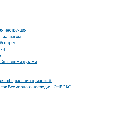
ая инструкция
г за шагом
 быстрее
ции
е
зайн своими руками
для оформления прихожей.
писок Всемирного наследия ЮНЕСКО