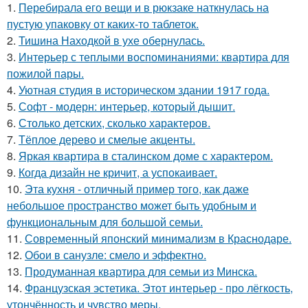
1.
Перебирала его вещи и в рюкзаке наткнулась на
пустую упаковку от каких-то таблеток.
2.
Тишина Находкой в ухе обернулась.
3.
Интерьер с теплыми воспоминаниями: квартира для
пожилой пары.
4.
Уютная студия в историческом здании 1917 года.
5.
Софт - модерн: интерьер, который дышит.
6.
Столько детских, сколько характеров.
7.
Тёплое дерево и смелые акценты.
8.
Яркая квартира в сталинском доме с характером.
9.
Когда дизайн не кричит, а успокаивает.
10.
Эта кухня - отличный пример того, как даже
небольшое пространство может быть удобным и
функциональным для большой семьи.
11.
Современный японский минимализм в Краснодаре.
12.
Обои в санузле: смело и эффектно.
13.
Продуманная квартира для семьи из Минска.
14.
Французская эстетика. Этот интерьер - про лёгкость,
утончённость и чувство меры.