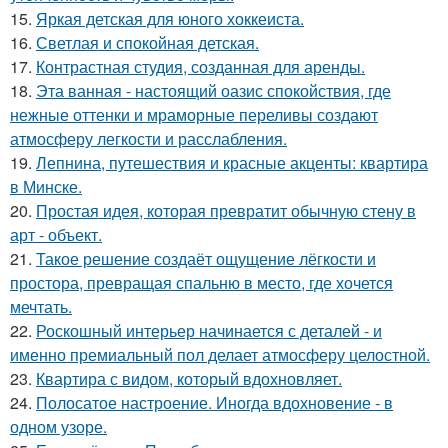
15.
Яркая детская для юного хоккеиста.
16.
Светлая и спокойная детская.
17.
Контрастная студия, созданная для аренды.
18.
Эта ванная - настоящий оазис спокойствия, где
нежные оттенки и мраморные переливы создают
атмосферу легкости и расслабления.
19.
Лепнина, путешествия и красные акценты: квартира
в Минске.
20.
Простая идея, которая превратит обычную стену в
арт - объект.
21.
Такое решение создаёт ощущение лёгкости и
простора, превращая спальню в место, где хочется
мечтать.
22.
Роскошный интерьер начинается с деталей - и
именно премиальный пол делает атмосферу целостной.
23.
Квартира с видом, который вдохновляет.
24.
Полосатое настроение. Иногда вдохновение - в
одном узоре.