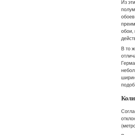
Из эт
полум
обоев
преим
обои,
дейст
В то 
отлич
Герма
небол
ширин
подоб
Коли
Согла
откло
(метр