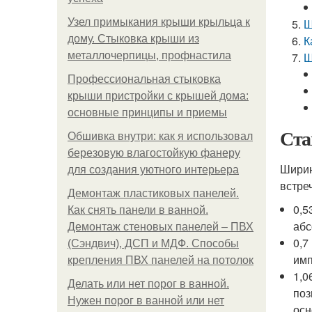
Узел примыкания крыши крыльца к
Ш
дому. Стыковка крыши из
К
металлочерпицы, профнастила
Ш
Профессиональная стыковка
крыши пристройки с крышей дома:
основные принципы и приемы
Ста
Обшивка внутри: как я использовал
березовую влагостойкую фанеру
Ширин
для создания уютного интерьера
встре
Демонтаж пластиковых панелей.
0,5
Как снять панели в ванной.
абс
Демонтаж стеновых панелей – ПВХ
0,7
(Сэндвич), ДСП и МДФ. Способы
имп
крепления ПВХ панелей на потолок
1,0
Делать или нет порог в ванной.
поз
Нужен порог в ванной или нет
осн