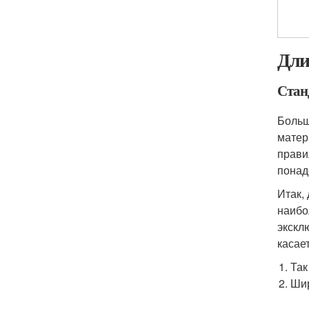
Дли
Стан
Больш
матер
прави
понад
Итак,
наибо
экскл
касае
Так
Шир