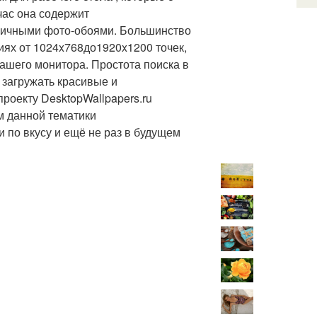
ас она содержит
тличными фото-обоями. Большинство
ниях
от 1024x768
до
1920x1200 точек
,
ашего монитора. Простота поиска в
 загружать красивые и
роекту DesktopWallpapers.ru
м данной тематики
и по вкусу и ещё не раз в будущем