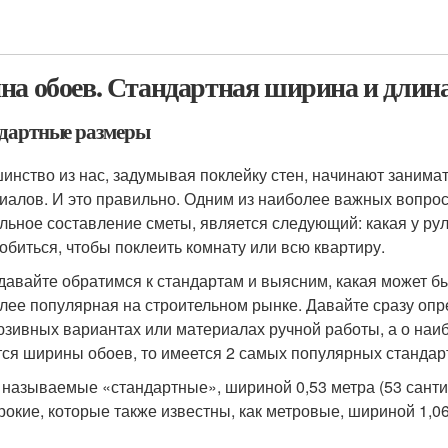
на обоев. Стандартная ширина и длина
дартные размеры
инство из нас, задумывая поклейку стен, начинают занима
иалов. И это правильно. Одним из наиболее важных вопросо
льное составление сметы, является следующий: какая у рул
обиться, чтобы поклеить комнату или всю квартиру.
 давайте обратимся к стандартам и выясним, какая может б
лее популярная на строительном рынке. Давайте сразу опред
юзивных вариантах или материалах ручной работы, а о наи
тся ширины обоев, то имеется 2 самых популярных стандар
 называемые «стандартные», шириной 0,53 метра (53 санти
окие, которые также известны, как метровые, шириной 1,06