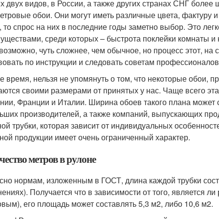
их двух видов, в России, а также других странах СНГ более
етровые обои. Они могут иметь различные цвета, фактуру и
, то спрос на них в последние годы заметно выбор. Это ле
уществами, среди которых – быстрота поклейки комнаты и
 возможно, чуть сложнее, чем обычное, но процесс этот, на 
вовать по инструкции и следовать советам профессионалов
же время, нельзя не упомянуть о том, что некоторые обои, 
аются своими размерами от принятых у нас. Чаще всего эт
нии, Франции и Италии. Ширина обоев такого плана может со
ьших производителей, а также компаний, выпускающих прод
ой трубки, которая зависит от индивидуальных особенносте
ной продукции имеет очень ограниченный характер.
чество метров в рулоне
сно нормам, изложенным в ГОСТ, длина каждой трубки сост
нениях). Получается что в зависимости от того, является л
овым), его площадь может составлять 5,3 м2, либо 10,6 м2.