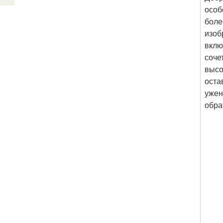
особ
боле
изоб
вклю
соче
высо
оста
уже
н
обра