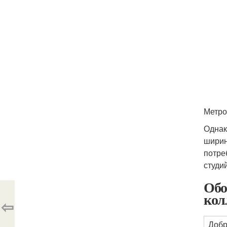
Метро
Однак
ширин
потре
студий
Обо
кол
⇦
Добр