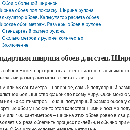
Обои с большой шириной
ирина обоев под покраску. Ширина рулона
алькулятор обоев. Калькулятор расчета обоев
ирокие обои метраж. Размеры обоев в рулоне
Стандартный размер рулона
Сколько метров в рулоне: количество
Заключение
ндартная ширина обоев для стен. Шир
а обоев может варьироваться очень сильно в зависимости 
чаемыми размерами можно считать эти три.
3 м или 53 сантиметра – наверное, самый популярный разм
олютное большинство фабрик по всему миру. Обои можно 
 м или 70 сантиметров – очень популярный размер обоев у 
ортные обои у нас считаются качественными и весьма попу
6 м или 106 сантиметров – ширина этих обоев ровно в два 
воляет в 2 раза облегчить процесс поклейки, и обычно пр
ове. Обои можно условно назвать метровые.