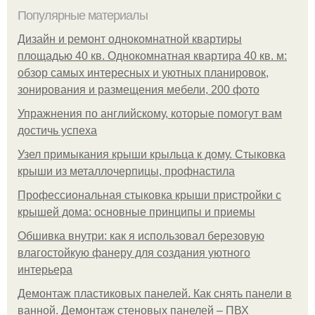
Популярные материалы
Дизайн и ремонт однокомнатной квартиры
площадью 40 кв. Однокомнатная квартира 40 кв. м:
обзор самых интересных и уютных планировок,
зонирования и размещения мебели, 200 фото
Упражнения по английскому, которые помогут вам
достичь успеха
Узел примыкания крыши крыльца к дому. Стыковка
крыши из металлочерпицы, профнастила
Профессиональная стыковка крыши пристройки с
крышей дома: основные принципы и приемы
Обшивка внутри: как я использовал березовую
влагостойкую фанеру для создания уютного
интерьера
Демонтаж пластиковых панелей. Как снять панели в
ванной. Демонтаж стеновых панелей – ПВХ