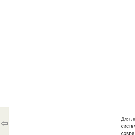
Для л
⇦
систе
совре