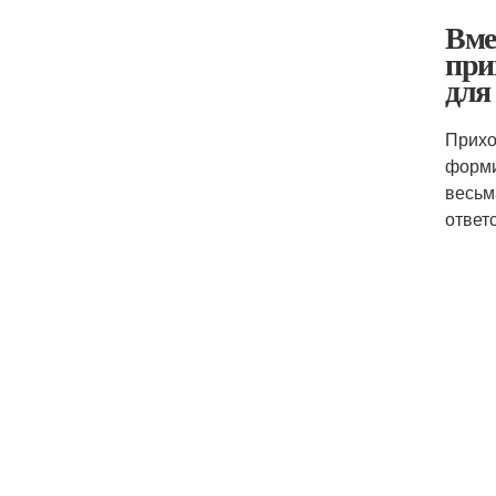
Вме
при
для
Прихо
форми
весьм
ответ