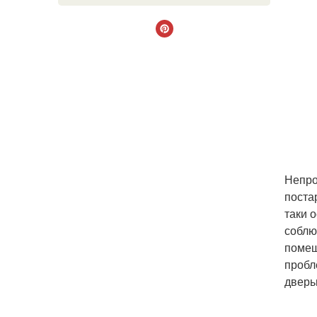
Непро
поста
таки 
соблю
помещ
пробл
дверь