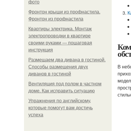
фото
Фронтон крыши из профнастила.
К
Фронтон из профнастила
Квартиры электрика. Монтаж
электропроводки в квартире
своими руками — пошаговая
Ком
инструкция
обс
Размещаем два дивана в гостиной.
В неб
Способы размещения двух
прихо
диванов в гостиной
модел
Вентиляция под полом в частном
прост
доме. Как исправить ситуацию
стиль
Упражнения по английскому,
которые помогут вам достичь
успеха