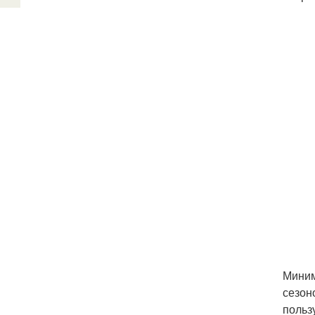
Миним
сезон
польз