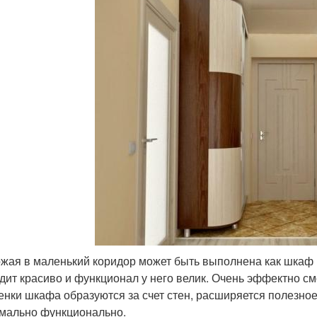
жая в маленький коридор может быть выполнена как шкаф ку
дит красиво и функционал у него велик. Очень эффектно с
тенки шкафа образуются за счет стен, расширяется полезное
мально функционально.