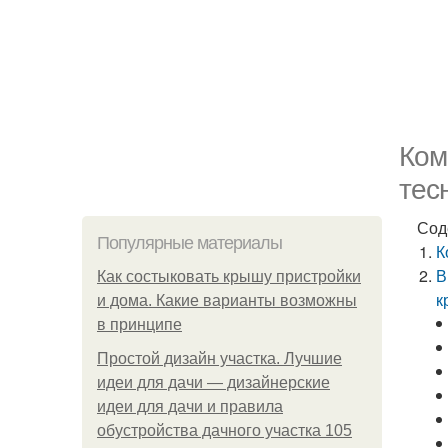
Ком
тес
Сод
Популярные материалы
К
В
Как состыковать крышу пристройки
к
и дома. Какие варианты возможны
в принципе
Простой дизайн участка. Лучшие
идеи для дачи — дизайнерские
идеи для дачи и правила
обустройства дачного участка 105