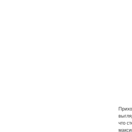
Прихо
выгля
что с
макси