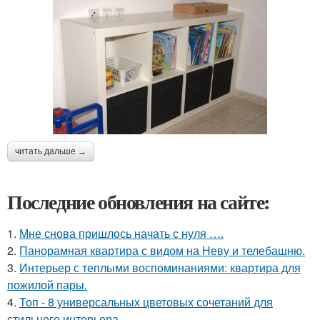
читать дальше →
Последние обновления на сайте:
1.
Мне снова пришлось начать с нуля ….
2.
Панорамная квартира с видом на Неву и телебашню.
3.
Интерьер с теплыми воспоминаниями: квартира для
пожилой пары.
4.
Топ - 8 универсальных цветовых сочетаний для
стильного интерьера.