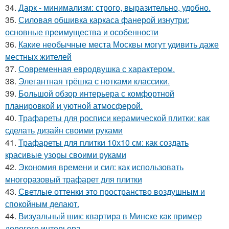
34.
Дарк - минимализм: строго, выразительно, удобно.
35.
Силовая обшивка каркаса фанерой изнутри:
основные преимущества и особенности
36.
Какие необычные места Москвы могут удивить даже
местных жителей
37.
Современная евродвушка с характером.
38.
Элегантная трёшка с нотками классики.
39.
Большой обзор интерьера с комфортной
планировкой и уютной атмосферой.
40.
Трафареты для росписи керамической плитки: как
сделать дизайн своими руками
41.
Трафареты для плитки 10х10 см: как создать
красивые узоры своими руками
42.
Экономия времени и сил: как использовать
многоразовый трафарет для плитки
43.
Светлые оттенки это пространство воздушным и
спокойным делают.
44.
Визуальный шик: квартира в Минске как пример
дорогого интерьера.