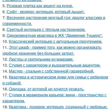
5.
Розовая плитка как акцент на кухне.
6.
Софт - модерн: интерьер, который дышит.
7.
Весеннее настроение круглый год: диалог классики и
современности.
8.
Светлый интерьер с тёплым настроением.
9.
Однокомнатная квартира в ЖК "Движение Тушино".
10.
Классический интерьер с актуальным прочтением.
11.
Этот шкаф - пример того, как можно организовать
удобное хранение без больших затрат.
12.
Люстры и светильники из макраме.
13.
Студия с характером и выразительным акцентом.
14.
Мастер - спальня с собственной гардеробной.
15.
Квартира в историческом доме для семьи с ребенком
и собакой.
16.
Однушка, от которой не хочется уезжать.
17.
Студия в мраморном карьере: мини - пространство с
характером.
18.
Квартира - подарок: интерьер, созданный с любовью.