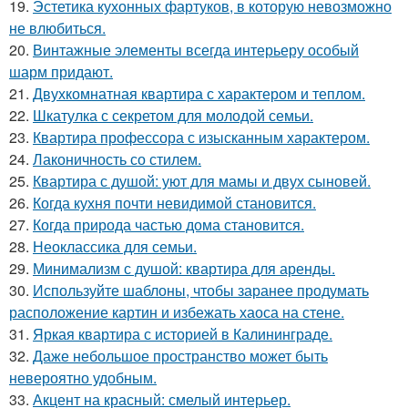
19.
Эстетика кухонных фартуков, в которую невозможно
не влюбиться.
20.
Винтажные элементы всегда интерьеру особый
шарм придают.
21.
Двухкомнатная квартира с характером и теплом.
22.
Шкатулка с секретом для молодой семьи.
23.
Квартира профессора с изысканным характером.
24.
Лаконичность со стилем.
25.
Квартира с душой: уют для мамы и двух сыновей.
26.
Когда кухня почти невидимой становится.
27.
Когда природа частью дома становится.
28.
Неоклассика для семьи.
29.
Минимализм с душой: квартира для аренды.
30.
Используйте шаблоны, чтобы заранее продумать
расположение картин и избежать хаоса на стене.
31.
Яркая квартира с историей в Калининграде.
32.
Даже небольшое пространство может быть
невероятно удобным.
33.
Акцент на красный: смелый интерьер.