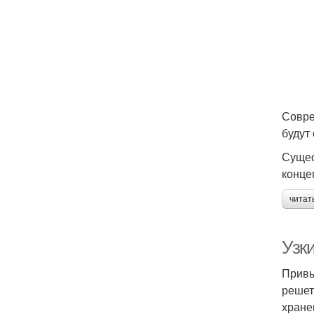
Совре
будут
Сущес
конце
читат
Узк
Привы
решет
хране