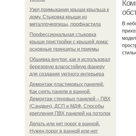
Ком
Узел примыкания крыши крыльца к
обс
дому. Стыковка крыши из
В неб
металлочерпицы, профнастила
прихо
Профессиональная стыковка
модел
крыши пристройки с крышей дома:
прост
основные принципы и приемы
стиль
Обшивка внутри: как я использовал
березовую влагостойкую фанеру
для создания уютного интерьера
Демонтаж пластиковых панелей.
Как снять панели в ванной.
Демонтаж стеновых панелей – ПВХ
(Сэндвич), ДСП и МДФ. Способы
крепления ПВХ панелей на потолок
Делать или нет порог в ванной.
Нужен порог в ванной или нет