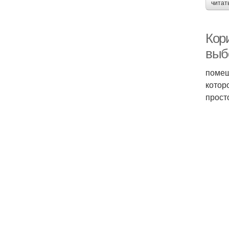
читат
Кор
выб
помещ
котор
прост