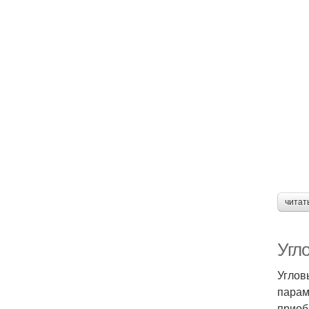
читат
Угл
Углов
парам
приоб