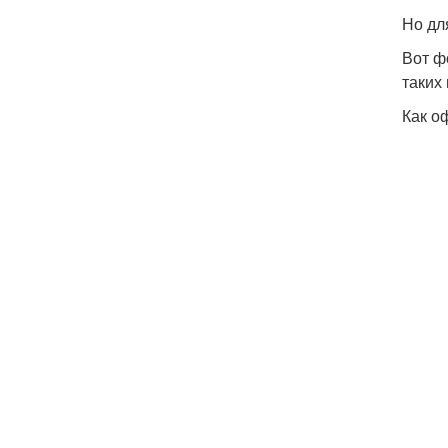
Но дл
Вот ф
таких
Как о