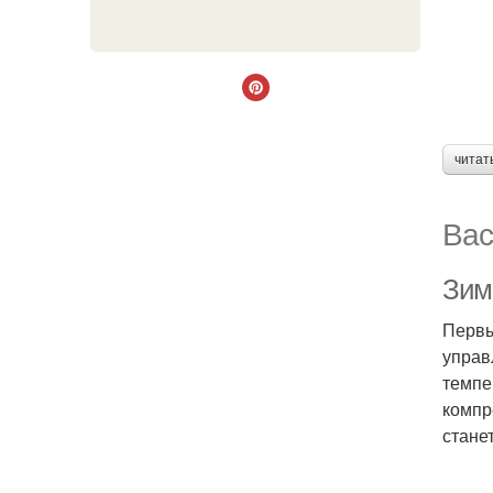
читат
Вас
Зим
Первы
управ
темпе
компр
стане