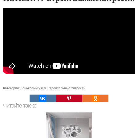
Категории:
Коньковый узел
,
Строительные хитрости
Читайте также