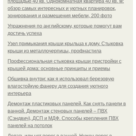
площадью 40 кв. Однокомнатная квартира 40 кв. м:
обзор самых интересных и уютных планировок,
зонирования и размещения мебели, 200 фото
Упражнения по английскому, которые помогут вам
достичь успеха
Узел примыкания крыши крыльца к дому. Стыковка
крыши из металлочерпицы, профнастила
Профессиональная стыковка крыши пристройки с
крышей дома: основные принципы и приемы
Обшивка внутри: как я использовал березовую
влагостойкую фанеру для создания уютного
интерьера
Демонтаж пластиковых панелей. Как снять панели в
ванной. Демонтаж стеновых панелей – ПВХ
(Сэндвич), ДСП и МДФ. Способы крепления ПВХ
панелей на потолок
Делать или нет порог в ванной. Нужен порог в