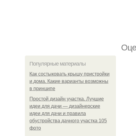
Оце
Популярные материалы
Как состыковать крышу пристройки
и дома. Какие варианты возможны
в принципе
Простой дизайн участка. Лучшие
идеи для дачи — дизайнерские
идеи для дачи и правила
обустройства дачного участка 105
фото