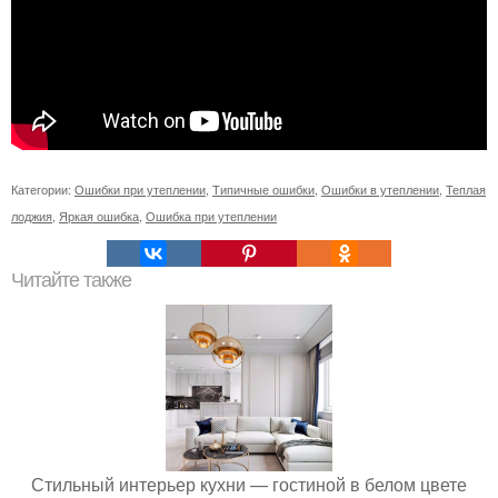
Категории:
Ошибки при утеплении
,
Типичные ошибки
,
Ошибки в утеплении
,
Теплая
лоджия
,
Яркая ошибка
,
Ошибка при утеплении
Читайте также
Стильный интерьер кухни — гостиной в белом цвете