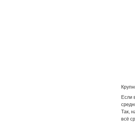
Крупн
Если 
средн
Так, 
всё с