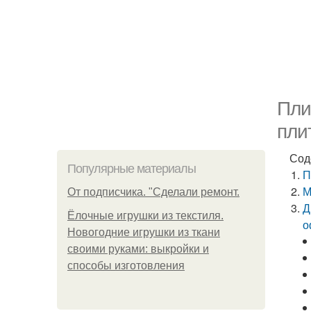
Пли
пли
Сод
Популярные материалы
П
М
От подписчика. "Сделали ремонт.
Д
Ёлочные игрушки из текстиля.
о
Новогодние игрушки из ткани
своими руками: выкройки и
способы изготовления