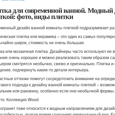
тка для современной ванной. Модный 
ткой: фото, виды плитки
менный дизайн ванной комнаты плиткой подразумевает ра
ическая плитка или керамика – это один из самых популяр
ычайно широк, стоимость не очень большая.
ка или мозаичная плитка. Дизайнеры часто используют ее в 
ание очень хорошее и можно реализовать таким образом с
ьером смотрятся необычно, свежо и оригинально. Плитка и
ение, подчеркнуть какие-то детали интерьера.
астные оттенки помогут сосредоточить внимание на опред
такого подхода к дизайну ванной комнаты плиткой – возмож
льник или раковину, особенно если они необычной формы.
то: Коллекция Wood
огранит тоже относится к модным направлениям для дизай
остойкостью, долгое время сохраняет первозданный вид. Ег