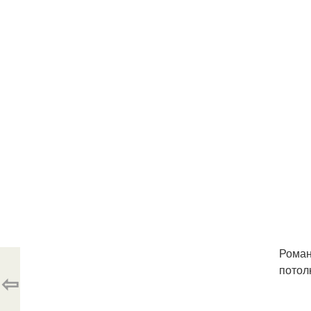
Роман
потол
⇦