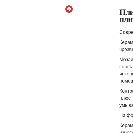
Пли
пли
Совре
Керам
чрезв
Мозаи
сочет
интер
помещ
Контр
плюс 
умыва
На фо
Керам
износ