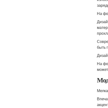
заряд
На фот
Дизай
матер
прохл
Совре
быть 
Дизай
На фо
может
Мод
Мелка
Впеча
акцен