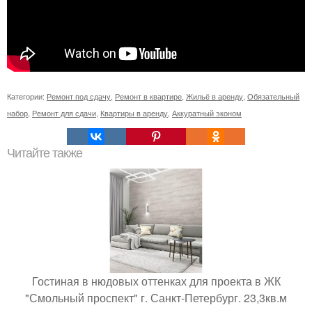
Категории:
Ремонт под сдачу
,
Ремонт в квартире
,
Жильё в аренду
,
Обязательный
набор
,
Ремонт для сдачи
,
Квартиры в аренду
,
Аккуратный эконом
Читайте также
Гостиная в нюдовых оттенках для проекта в ЖК
"Смольный проспект" г. Санкт-Петербург. 23,3кв.м