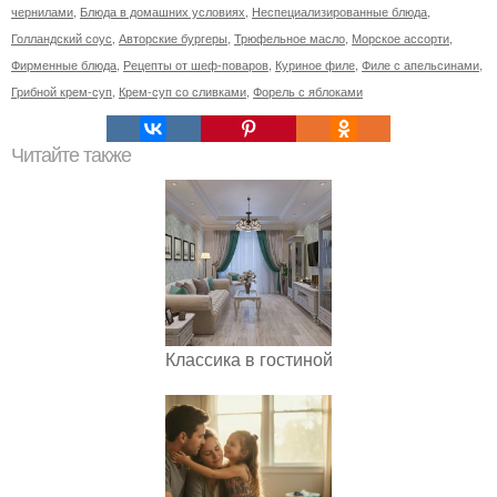
чернилами
,
Блюда в домашних условиях
,
Неспециализированные блюда
,
Голландский соус
,
Авторские бургеры
,
Трюфельное масло
,
Морское ассорти
,
Фирменные блюда
,
Рецепты от шеф-поваров
,
Куриное филе
,
Филе с апельсинами
,
Грибной крем-суп
,
Крем-суп со сливками
,
Форель с яблоками
Читайте также
Классика в гостиной