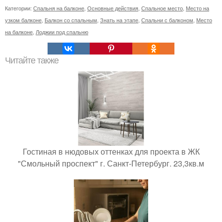
Категории:
Спальня на балконе
,
Основные действия
,
Спальное место
,
Место на
узком балконе
,
Балкон со спальным
,
Знать на этапе
,
Спальни с балконом
,
Место
на балконе
,
Лоджии под спальню
Читайте также
Гостиная в нюдовых оттенках для проекта в ЖК
"Смольный проспект" г. Санкт-Петербург. 23,3кв.м