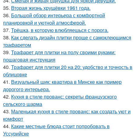
34.
Смелая и живая однушка для яркой девушки.
35.
Вторая жизнь хрущёвки 1961 года.
36.
Большой обзор интерьера с комфортной
планировкой и уютной атмосферой.
37.
Трёшка, в которую влюбляешься с порога.
38.
Как сделать дизайн плитки проще с самоклеющимся
трафаретом
39.
Трафарет для плитки на полу своими руками:
пошаговая инструкция
40.
Трафарет для плитки 20 на 20: удобство и точность в
облицовке
41.
Визуальный шик: квартира в Минске как пример
дорогого интерьера.
42.
Кухня в стиле прованс: секреты французского
сельского шарма
43.
Маленькая кухня в стиле прованс: как создать уют и
комфорт
44.
Какие местные блюда стоит попробовать в
Уссурийске