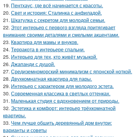
19.
Пентхаус, где всё начинается с красоты.
20.
Свет и история: Сталинка с анфиладой.
21.
Шкатулка с секретом для молодой семьи.
22.
Этот интерьер с первого взгляда притягивает
внимание своими деталями и смелыми акцентами.
23.
Квартира для мамы и внуков.
24.
Терракота в интерьере спальни.
25.
Интерьер для тех, кто живёт музыкой.
26.
Джапанди с душой.
27.
Средиземноморский минимализм с японской ноткой.
28.
Двухкомнатная квартира для пары.
29.
Интерьер с характером для молодого эстета.
30.
Современная классика в светлых оттенках.
31.
Маленькая студия с вдохновением от природы.
32.
Эстетика и комфорт: интерьер трёхкомнатной
квартиры.
33.
Чем лучше обшить деревянный дом внутри:
варианты и советы