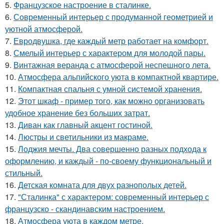
5.
Французское настроение в сталинке.
6.
Современный интерьер с продуманной геометрией и
уютной атмосферой.
7.
Евродвушка, где каждый метр работает на комфорт.
8.
Смелый интерьер с характером для молодой пары.
9.
Винтажная веранда с атмосферой неспешного лета.
10.
Атмосфера альпийского уюта в компактной квартире.
11.
Компактная спальня с умной системой хранения.
12.
Этот шкаф - пример того, как можно организовать
удобное хранение без больших затрат.
13.
Диван как главный акцент гостиной.
14.
Люстры и светильники из макраме.
15.
Лоджия мечты. Два совершенно разных подхода к
оформлению, и каждый - по-своему функциональный и
стильный.
16.
Детская комната для двух разнополых детей.
17.
"Сталинка" с характером: современный интерьер с
французско - скандинавским настроением.
18.
Атмосфера уюта в каждом метре.