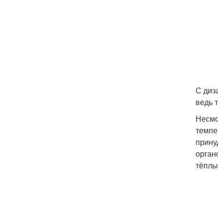
С диз
ведь 
Несмо
темпе
прину
орган
тёплы