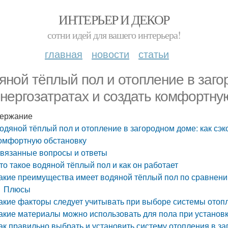
ИНТЕРЬЕР И ДЕКОР
сотни идей для вашего интерьера!
главная
новости
статьи
яной тёплый пол и отопление в заго
энергозатратах и создать комфортну
ержание
одяной тёплый пол и отопление в загородном доме: как сэк
омфортную обстановку
вязанные вопросы и ответы
то такое водяной тёплый пол и как он работает
акие преимущества имеет водяной тёплый пол по сравнени
Плюсы
акие факторы следует учитывать при выборе системы отоп
акие материалы можно использовать для пола при установк
ак правильно выбрать и установить систему отопления в з