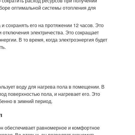
 сократить расход ресурсов при получении
боре оптимальной системы отопления для
и сохранять его на протяжении 12 часов. Это
и отключения электричества. Это сокращает
ргии. В то время, когда электроэнергия будет
ть.
ользует воду для нагрева пола в помещении. В
од поверхностью пола, и нагревает его. Это
бенно в зимний период.
л
 он обеспечивает равномерное и комфортное
ковая. Во-вторых, он позволяет экономить