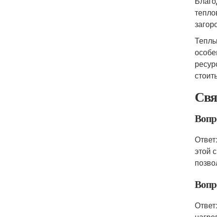
Благо
тепло
загор
Теплы
особе
ресур
стоит
Свя
Вопр
Ответ
этой 
позво
Вопр
Ответ
нагре