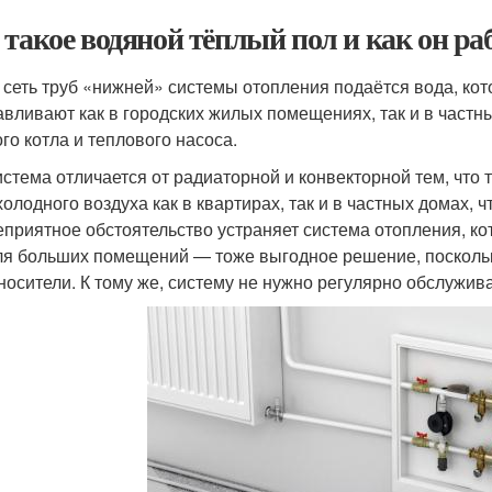
 такое водяной тёплый пол и как он ра
 сеть труб «нижней» системы отопления подаётся вода, кот
авливают как в городских жилых помещениях, так и в частн
ого котла и теплового насоса.
истема отличается от радиаторной и конвекторной тем, что
 холодного воздуха как в квартирах, так и в частных домах,
еприятное обстоятельство устраняет система отопления, кот
ля больших помещений — тоже выгодное решение, поскольку
носители. К тому же, систему не нужно регулярно обслужива