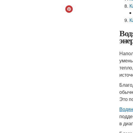
К
К
Вод
эне
Напол
умень
тепло
источ
Благо
обычн
Это п
Водян
подде
в диа