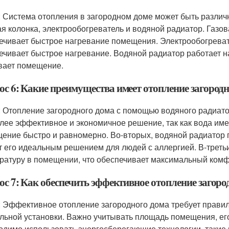
: Система отопления в загородном доме может быть разли
ая колонка, электрообогреватель и водяной радиатор. Газов
ечивает быстрое нагревание помещения. Электрообогревате
ечивает быстрое нагревание. Водяной радиатор работает на
вает помещение.
ос 6: Какие преимущества имеет отопление загород
: Отопление загородного дома с помощью водяного радиато
лее эффективное и экономичное решение, так как вода име
ение быстро и равномерно. Во-вторых, водяной радиатор п
т его идеальным решением для людей с аллергией. В-треть
ратуру в помещении, что обеспечивает максимальный комф
ос 7: Как обеспечить эффективное отопление загоро
: Эффективное отопление загородного дома требует правил
льной установки. Важно учитывать площадь помещения, ег
одимо использовать энергосберегающие технологии, такие к