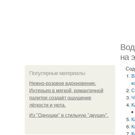
Вод
на 
Сод
Популярные материалы
В
к
Нежно-розовое вдохновение.
С
Интерьер в мягкой, романтичной
Ч
палитре создаёт ощущение
К
лёгкости и уюта.
Из "Однушки" в стильную "двушку".
К
К
К