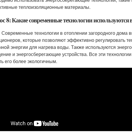
тивные теплоизоляционные материалы.
ос 8: Какие современные технологии используются 
: Современные технологии в отоплении загородного дома 
ционеров, которые позволяют эффективно регулировать те
чной энергии для нагрева воды. Также используются энерго
ение и энергосберегающие устройства. Все эти технологии
ть его более экологичным.