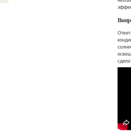
эффек
Вопр
Ответ
конди
солне
освещ
сдела