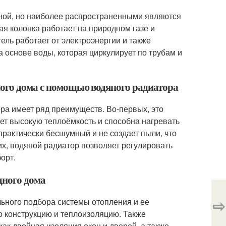
чной, но наиболее распространенными являются
ая колонка работает на природном газе и
ль работает от электроэнергии и также
 основе воды, которая циркулирует по трубам и
ного дома с помощью водяного радиатора
ра имеет ряд преимуществ. Во-первых, это
ет высокую теплоёмкость и способна нагревать
рактически бесшумный и не создает пыли, что
их, водяной радиатор позволяет регулировать
орт.
дного дома
⇨
ьного подбора системы отопления и ее
о конструкцию и теплоизоляцию. Также
ак двойная изоляция окон и дверей, а также