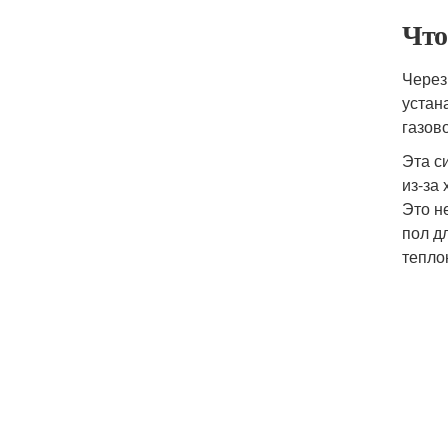
Что
Через
устан
газов
Эта с
из-за
Это н
пол д
тепло