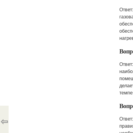
Ответ
газов
обесп
обесп
нагре
Вопр
Ответ
наибо
помещ
делае
темпе
Вопр
⇦
Ответ
прави
необх