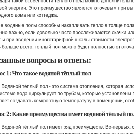
даря такой особенности теплого пола можно дополнительно
вой энергии. Это преимущество является ключевым при вы
одного дома или коттеджа.
е водяные полы способны накапливать тепло в толще пола 
нно важно, если довольно часто прослеживаются скачки ил
сы при введении многотарифной шкалы стоимости электроэне
ь больше всего, теплый пол можно будет полностью отключа
занные вопросы и ответы:
ос 1: Что такое водяной тёплый пол
: Водяной тёплый пол - это система отопления, которая исп
системе вода циркулирует по трубам, которые установлены п
ляет создавать комфортную температуру в помещении, осо
ос 2: Какие преимущества имеет водяной тёплый по
: Водяной тёплый пол имеет ряд преимуществ. Во-первых,
вание помещения, так как температура пола повсюду одина