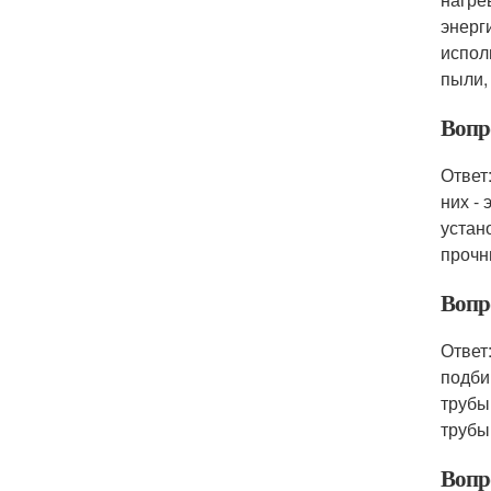
энерг
испол
пыли,
Вопр
Ответ
них -
устан
прочн
Вопр
Ответ
подби
трубы
трубы
Вопро