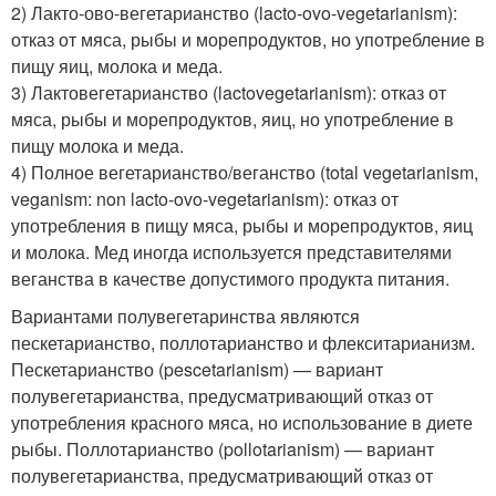
2) Лакто-ово-вегетарианство (lacto-ovo-vegetarianism):
отказ от мяса, рыбы и морепродуктов, но употребление в
пищу яиц, молока и меда.
3) Лактовегетарианство (lactovegetaria­nism): отказ от
мяса, рыбы и морепродуктов, яиц, но употребление в
пищу молока и меда.
4) Полное вегетарианство/веганство (total vegetarianism,
veganism: non lacto-ovo-vegetarianism): отказ от
употребления в пищу мяса, рыбы и морепродуктов, яиц
и молока. Мед иногда используется представителями
веганства в качестве допустимого продукта питания.
Вариантами полувегетаринства являются
пескетарианство, поллотарианство и флекситарианизм.
Пескетариан­ство (pescetarianism) — вариант
полувегетарианства, предусматривающий отказ от
употребления красного мяса, но использование в диете
рыбы. Полло­тарианство (pollotarianism) — вариант
полувегетарианства, предусматривающий отказ от