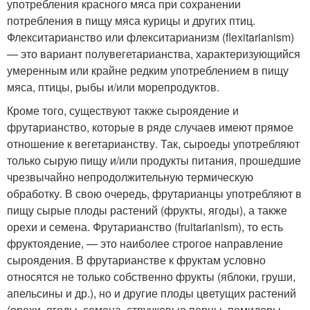
употребления красного мяса при сохранении
потребления в пищу мяса курицы и других птиц.
Флекситарианство или флекситарианизм (flexitarianism)
— это вариант полувегетарианства, характеризующийся
умеренным или крайне редким употреблением в пищу
мяса, птицы, рыбы и/или морепродуктов.
Кроме того, существуют также сыроядение и
фрутaрианство, которые в ряде случаев имеют прямое
отношение к вегетарианству. Так, сыроеды употребляют
только сырую пищу и/или продукты питания, прошедшие
чрезвычайно непродолжительную термическую
обработку. В свою очередь, фрутaрианцы употребляют в
пищу сырые плоды растений (фрукты, ягоды), а также
орехи и семена. Фрутарианство (fruitarianism), то есть
фруктоядение, — это наиболее строгое направление
сыроядения. В фрутарианстве к фруктам условно
относятся не только собственно фрукты (яблоки, груши,
апельсины и др.), но и другие плоды цветущих растений
(орехи, ягоды, семена, стручковые перцы, помидоры,