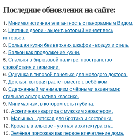
Последние обновления на сайте:
1.
Минималистичная элегантность с панорамным Видом.
2.
Цветные двери - акцент, который меняет весь
интерьер.
3.
Большая кухня без верхних шкафов - воздух и стиль.
4.
Балкон как продолжение кухни.
5.
Спальня в бирюзовой палитре: пространство
спокойствия и гармонии.
6.
Однушка в типовой панельке для молодого доктора.
7.
Детская, которая растёт вместе с ребёнком.
8.
Сдержанный минимализм с чёрными акцентами:
стильная альтернатива классике.
9.
Минимализм, в котором есть глубина.
10.
Аскетичная квартира с мужским характером.
11.
Малышка - детская для братика и сестрёнки.
12.
Кровать в алькове - уютная архитектура сна.
13.
Зелёная прихожая как первое впечатление дома.