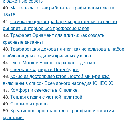
бюджетные советы
40.
Мастер-класс: как работать с трафаретом плитки
15х15
41.
Самоклеющиеся трафареты для плитки: как легко
обновить интерьер без профессионалов
42.
Трафарет Орнамент для плитки: как создать
красивые дизайны
43.
Трафарет для декора плитки: как использовать набор
шаблонов для создания красивых узоров
44.
Где в Москве можно отдохнуть с детьми
45.
Светлая квартира в Петербурге.
46.
Какие из достопримечательностей Мичуринска
включены в список Всемирного наследия ЮНЕСКО
47.
Комфорт и свежесть в Опалихе.
48.
Тёплая студия с уютной палитрой.
49.
Стильно и просто.
50.
Креативное пространство с граффити и живыми
красками.