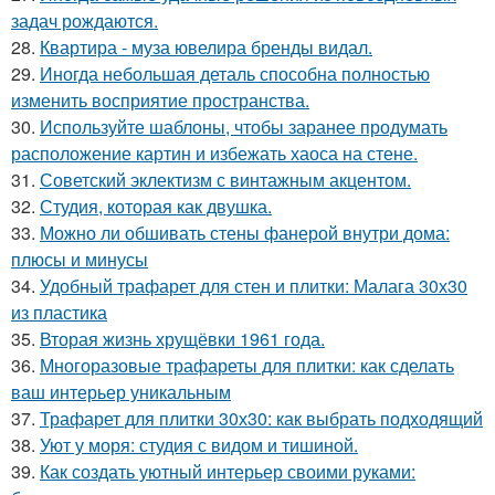
задач рождаются.
28.
Квартира - муза ювелира бренды видал.
29.
Иногда небольшая деталь способна полностью
изменить восприятие пространства.
30.
Используйте шаблоны, чтобы заранее продумать
расположение картин и избежать хаоса на стене.
31.
Советский эклектизм с винтажным акцентом.
32.
Студия, которая как двушка.
33.
Можно ли обшивать стены фанерой внутри дома:
плюсы и минусы
34.
Удобный трафарет для стен и плитки: Малага 30х30
из пластика
35.
Вторая жизнь хрущёвки 1961 года.
36.
Многоразовые трафареты для плитки: как сделать
ваш интерьер уникальным
37.
Трафарет для плитки 30х30: как выбрать подходящий
38.
Уют у моря: студия с видом и тишиной.
39.
Как создать уютный интерьер своими руками: