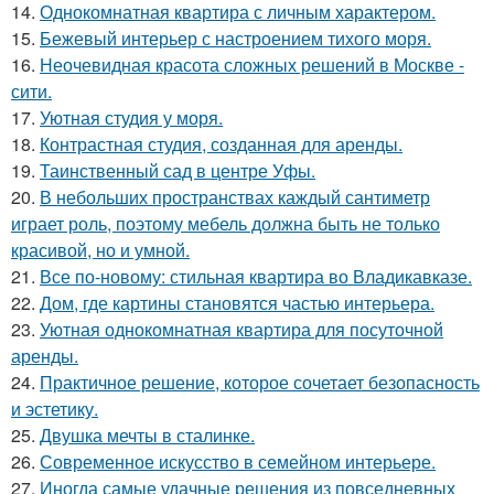
14.
Однокомнатная квартира с личным характером.
15.
Бежевый интерьер с настроением тихого моря.
16.
Неочевидная красота сложных решений в Москве -
сити.
17.
Уютная студия у моря.
18.
Контрастная студия, созданная для аренды.
19.
Таинственный сад в центре Уфы.
20.
В небольших пространствах каждый сантиметр
играет роль, поэтому мебель должна быть не только
красивой, но и умной.
21.
Все по-новому: стильная квартира во Владикавказе.
22.
Дом, где картины становятся частью интерьера.
23.
Уютная однокомнатная квартира для посуточной
аренды.
24.
Практичное решение, которое сочетает безопасность
и эстетику.
25.
Двушка мечты в сталинке.
26.
Современное искусство в семейном интерьере.
27.
Иногда самые удачные решения из повседневных