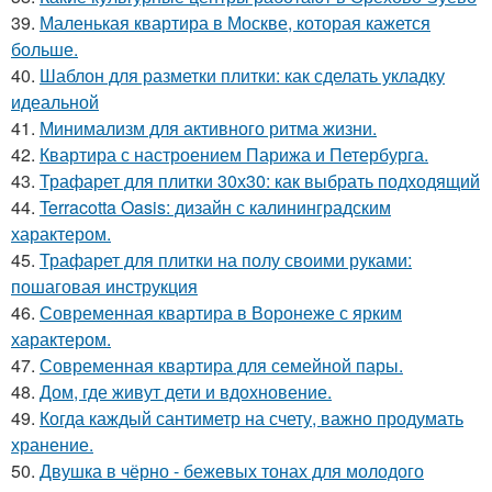
39.
Маленькая квартира в Москве, которая кажется
больше.
40.
Шаблон для разметки плитки: как сделать укладку
идеальной
41.
Минимализм для активного ритма жизни.
42.
Квартира с настроением Парижа и Петербурга.
43.
Трафарет для плитки 30х30: как выбрать подходящий
44.
Terracotta Oasis: дизайн с калининградским
характером.
45.
Трафарет для плитки на полу своими руками:
пошаговая инструкция
46.
Современная квартира в Воронеже с ярким
характером.
47.
Современная квартира для семейной пары.
48.
Дом, где живут дети и вдохновение.
49.
Когда каждый сантиметр на счету, важно продумать
хранение.
50.
Двушка в чёрно - бежевых тонах для молодого