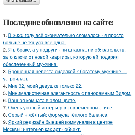
читать дальше →
Последние обновления на сайте:
1.
В 2020 году всё окончательно сломалось - я просто
больше не тянула всё одна.
2.
Я в браке, а у подруги - ни штампа, ни обязательств,
зато ключи от новой квартиры, которую ей подарил
обеспеченный мужчина.
3.
Брошенная невеста сиделкой к богатому мужчине …
устроилась.
4.
Мне 32, моей девушке только 22.
5.
Минималистичная элегантность с панорамным Видом.
6.
Ванная комната в алом цвете.
7.
Очень уютный интерьер в современном стиле.
8.
Серый + жёлтый: формула тёплого баланса.
9.
Яркий редизайн бывшей коммуналки в центре
Москвы: интерьер как арт - объект.