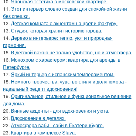
10.
Японская эстетика в московской квартире.
11.
Этот интерьер словно создан для спокойной жизни
без спешки.
12.
Детская комната с акцентом на цвет и фактуру.
13.
Студия, которая хранит историю города.
14.
Дерево в интерьере: тепло, уют и природная
гармония.
15.
В детской важно не только удобство, но и атмосфера.
16.
Монохром с характером: квартира для аренды в
Петербурге.
17.
Яркий интерьер с испанским темпераментом.
18.
Немного творчества, чувство стиля и доля юмора -
идеальный рецепт вдохновения!
19.
Оригинальное, стильное и функциональное решение
для дома.
20.
Винные акценты - для вдохновения и уюта.
21.
Вдохновение в деталях.
22.
Атмосфера ваби - саби в Екатеринбурге.
23.
Квартира в комплексе Slava.