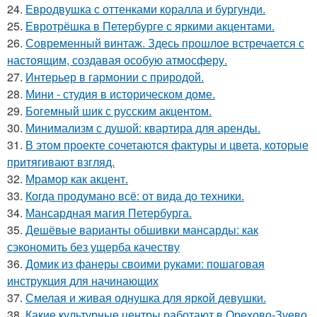
24.
Евродвушка с оттенками коралла и бургунди.
25.
Евротрёшка в Петербурге с яркими акцентами.
26.
Современный винтаж. Здесь прошлое встречается с
настоящим, создавая особую атмосферу.
27.
Интерьер в гармонии с природой.
28.
Мини - студия в историческом доме.
29.
Богемный шик с русским акцентом.
30.
Минимализм с душой: квартира для аренды.
31.
В этом проекте сочетаются фактуры и цвета, которые
притягивают взгляд.
32.
Мрамор как акцент.
33.
Когда продумано всё: от вида до техники.
34.
Мансардная магия Петербурга.
35.
Дешёвые варианты обшивки мансарды: как
сэкономить без ущерба качеству
36.
Домик из фанеры своими руками: пошаговая
инструкция для начинающих
37.
Смелая и живая однушка для яркой девушки.
38.
Какие культурные центры работают в Орехово-Зуево