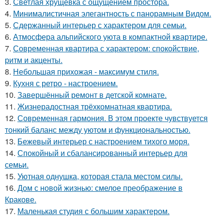
3.
Светлая хрущёвка с ощущением простора.
4.
Минималистичная элегантность с панорамным Видом.
5.
Сдержанный интерьер с характером для семьи.
6.
Атмосфера альпийского уюта в компактной квартире.
7.
Современная квартира с характером: спокойствие,
ритм и акценты.
8.
Небольшая прихожая - максимум стиля.
9.
Кухня с ретро - настроением.
10.
Завершённый ремонт в детской комнате.
11.
Жизнерадостная трёхкомнатная квартира.
12.
Современная гармония. В этом проекте чувствуется
тонкий баланс между уютом и функциональностью.
13.
Бежевый интерьер с настроением тихого моря.
14.
Спокойный и сбалансированный интерьер для
семьи.
15.
Уютная однушка, которая стала местом силы.
16.
Дом с новой жизнью: смелое преображение в
Кракове.
17.
Маленькая студия с большим характером.