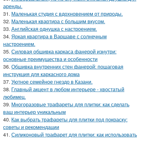
аренды.
31.
Маленькая студия с вдохновением от природы.
32.
Маленькая квартира с большим вкусом.
33.
Английская однушка с настроением.
34.
Яркая квартира в Варшаве с солнечным
настроением.
35.
Силовая обшивка каркаса фанерой изнутри:
основные преимущества и особенности
36.
Обшивка внутренних стен фанерой: пошаговая
инструкция для каркасного дома
37.
Уютное семейное гнездо в Казани.
38.
Главный акцент в любом интерьере - хвостатый
любимец.
39.
Многоразовые трафареты для плитки: как сделать
ваш интерьер уникальным
40.
Как выбрать трафареты для плитки под покраску:
советы и рекомендации
41.
Силиконовый трафарет для плитки: как использовать