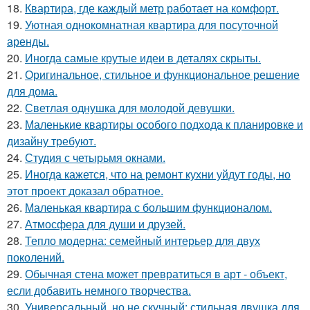
18.
Квартира, где каждый метр работает на комфорт.
19.
Уютная однокомнатная квартира для посуточной
аренды.
20.
Иногда самые крутые идеи в деталях скрыты.
21.
Оригинальное, стильное и функциональное решение
для дома.
22.
Светлая однушка для молодой девушки.
23.
Маленькие квартиры особого подхода к планировке и
дизайну требуют.
24.
Студия с четырьмя окнами.
25.
Иногда кажется, что на ремонт кухни уйдут годы, но
этот проект доказал обратное.
26.
Маленькая квартира с большим функционалом.
27.
Атмосфера для души и друзей.
28.
Тепло модерна: семейный интерьер для двух
поколений.
29.
Обычная стена может превратиться в арт - объект,
если добавить немного творчества.
30.
Универсальный, но не скучный: стильная двушка для