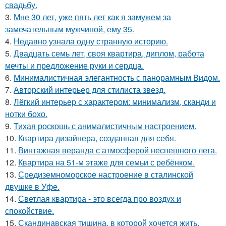
свадьбу.
3.
Мне 30 лет, уже пять лет как я замужем за
замечательным мужчиной, ему 35.
4.
Недавно узнала одну странную историю.
5.
Двадцать семь лет, своя квартира, диплом, работа
мечты и предложение руки и сердца.
6.
Минималистичная элегантность с панорамным Видом.
7.
Авторский интерьер для стилиста звезд.
8.
Лёгкий интерьер с характером: минимализм, сканди и
нотки бохо.
9.
Тихая роскошь с анималистичным настроением.
10.
Квартира дизайнера, созданная для себя.
11.
Винтажная веранда с атмосферой неспешного лета.
12.
Квартира на 51-м этаже для семьи с ребёнком.
13.
Средиземноморское настроение в сталинской
двушке в Уфе.
14.
Светлая квартира - это всегда про воздух и
спокойствие.
15.
Скандинавская тишина, в которой хочется жить.