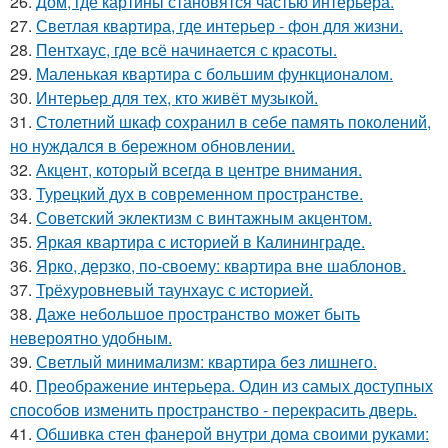
26.
Дом, где картины становятся частью интерьера.
27.
Светлая квартира, где интерьер - фон для жизни.
28.
Пентхаус, где всё начинается с красоты.
29.
Маленькая квартира с большим функционалом.
30.
Интерьер для тех, кто живёт музыкой.
31.
Столетний шкаф сохранил в себе память поколений,
но нуждался в бережном обновлении.
32.
Акцент, который всегда в центре внимания.
33.
Турецкий дух в современном пространстве.
34.
Советский эклектизм с винтажным акцентом.
35.
Яркая квартира с историей в Калининграде.
36.
Ярко, дерзко, по-своему: квартира вне шаблонов.
37.
Трёхуровневый таунхаус с историей.
38.
Даже небольшое пространство может быть
невероятно удобным.
39.
Светлый минимализм: квартира без лишнего.
40.
Преображение интерьера. Один из самых доступных
способов изменить пространство - перекрасить дверь.
41.
Обшивка стен фанерой внутри дома своими руками: