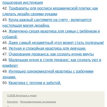
пошаговая инструкция
42.
Трафареты для росписи керамической плитки: как
сделать дизайн своими руками
43.
Когда каждый сантиметр на счету - включается
настоящая магия дизайна.
44.
Жемчужно-серая квартира для семьи с ребёнком и
собакой.
45.
Даже самый незаметный угол может стать полезным!
46.
Уютная и спокойная квартира для девушки.
47.
Очарование прованса: как создать кухню мечты
48.
Маленькая кухня в стиле прованс: как создать уют и
комфорт
49.
Интерьер однокомнатной квартиры с рабочими
зонами.
50.
Квартира с теплом и заботой.
© 2026 Интерьер и декор
Контакты
Пользовательское соглашение