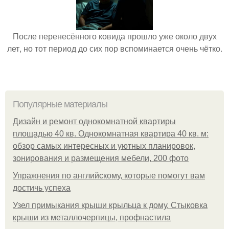
После перенесённого ковида прошло уже около двух
лет, но тот период до сих пор вспоминается очень чётко.
Популярные материалы
Дизайн и ремонт однокомнатной квартиры
площадью 40 кв. Однокомнатная квартира 40 кв. м:
обзор самых интересных и уютных планировок,
зонирования и размещения мебели, 200 фото
Упражнения по английскому, которые помогут вам
достичь успеха
Узел примыкания крыши крыльца к дому. Стыковка
крыши из металлочерпицы, профнастила