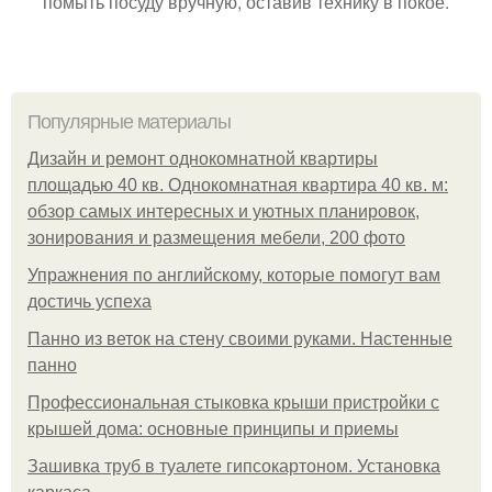
помыть посуду вручную, оставив технику в покое.
Популярные материалы
Дизайн и ремонт однокомнатной квартиры
площадью 40 кв. Однокомнатная квартира 40 кв. м:
обзор самых интересных и уютных планировок,
зонирования и размещения мебели, 200 фото
Упражнения по английскому, которые помогут вам
достичь успеха
Панно из веток на стену своими руками. Настенные
панно
Профессиональная стыковка крыши пристройки с
крышей дома: основные принципы и приемы
Зашивка труб в туалете гипсокартоном. Установка