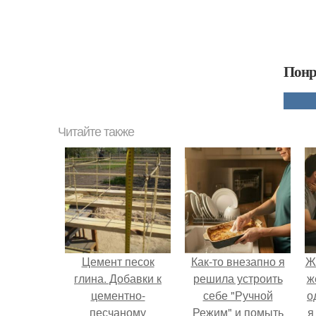
Понр
Читайте также
Цемент песок
Как-то внезапно я
Ж
глина. Добавки к
решила устроить
ж
цементно-
себе "Ручной
о
песчаному
Режим" и помыть
я