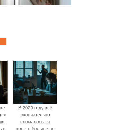
Уже
В 2020 году всё
тся
окончательно
аю,
сломалось - я
ь в
просто больше не