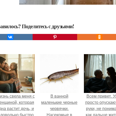
авилось? Поделитесь с друзьями!
изнь свела меня с
В ванной
Всем привет. 
енщиной, которая
маленькие черные
просто опускаю
дна растит дочь, и
червячки.
руки, не поним
 довольно быстро
Насекомые в
как дальше жит