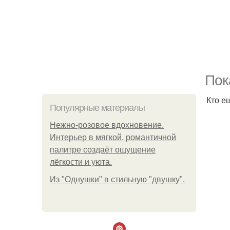
Пок
Кто е
Популярные материалы
Нежно-розовое вдохновение.
Интерьер в мягкой, романтичной
палитре создаёт ощущение
лёгкости и уюта.
Из "Однушки" в стильную "двушку".