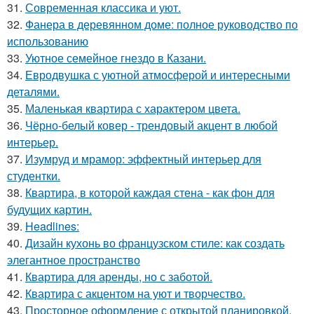
31.
Современная классика и уют.
32.
Фанера в деревянном доме: полное руководство по
использованию
33.
Уютное семейное гнездо в Казани.
34.
Евродвушка с уютной атмосферой и интересными
деталями.
35.
Маленькая квартира с характером цвета.
36.
Чёрно-белый ковер - трендовый акцент в любой
интерьер.
37.
Изумруд и мрамор: эффектный интерьер для
студентки.
38.
Квартира, в которой каждая стена - как фон для
будущих картин.
39.
Headlines:
40.
Дизайн кухонь во французском стиле: как создать
элегантное пространство
41.
Квартира для аренды, но с заботой.
42.
Квартира с акцентом на уют и творчество.
43.
Просторное оформление с открытой планировкой.