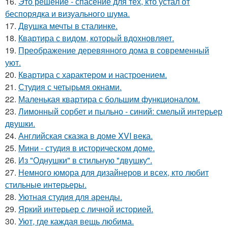
16.
Это решение - спасение для тех, кто устал от
беспорядка и визуального шума.
17.
Двушка мечты в сталинке.
18.
Квартира с видом, который вдохновляет.
19.
Преображение деревянного дома в современный
уют.
20.
Квартира с характером и настроением.
21.
Студия с четырьмя окнами.
22.
Маленькая квартира с большим функционалом.
23.
Лимонный сорбет и пыльно - синий: смелый интерьер
двушки.
24.
Английская сказка в доме XVI века.
25.
Мини - студия в историческом доме.
26.
Из "Однушки" в стильную "двушку".
27.
Немного юмора для дизайнеров и всех, кто любит
стильные интерьеры.
28.
Уютная студия для аренды.
29.
Яркий интерьер с личной историей.
30.
Уют, где каждая вещь любима.