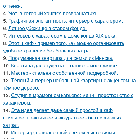
оттенки.
4.
Уют, в который хочется возвращаться.
5.
Графичная элегантность: интерьер с характером.
6.
Летнее убежище в старом фонде.
7.
Интерьер с характером в доме конца XIX века.
8.
Этот шкаф - пример того, как можно организовать
удобное хранение без больших затрат.
9.
Продуманная квартира для семьи из Минска.
10.
Квартира для студента - только самое нужное.
11.
Мастер - спальня с собственной гардеробной.
12.
Тёплый интерьер небольшой квартиры с акцентом на
тёмное дерево.
13.
Студия в мраморном карьере: мини - пространство с
характером.
14.
Эта идея делает даже самый простой шкаф
стильнее, практичнее и аккуратнее - без серьёзных
затрат.
15.
Интерьер, наполненный светом и историями.