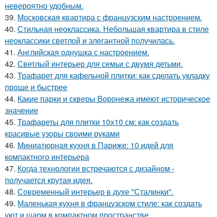
невероятно удобным.
39.
Московская квартира с французским настроением.
40.
Стильная неоклассика. Небольшая квартира в стиле
неоклассики светлой и элегантной получилась.
41.
Английская однушка с настроением.
42.
Светлый интерьер для семьи с двумя детьми.
43.
Трафарет для кафельной плитки: как сделать укладку
проще и быстрее
44.
Какие парки и скверы Воронежа имеют историческое
значение
45.
Трафареты для плитки 10х10 см: как создать
красивые узоры своими руками
46.
Миниатюрная кухня в Париже: 10 идей для
компактного интерьера
47.
Когда технологии встречаются с дизайном -
получается крутая идея.
48.
Современный интерьер в духе "Сталинки".
49.
Маленькая кухня в французском стиле: как создать
уют и шарм в компактном пространстве