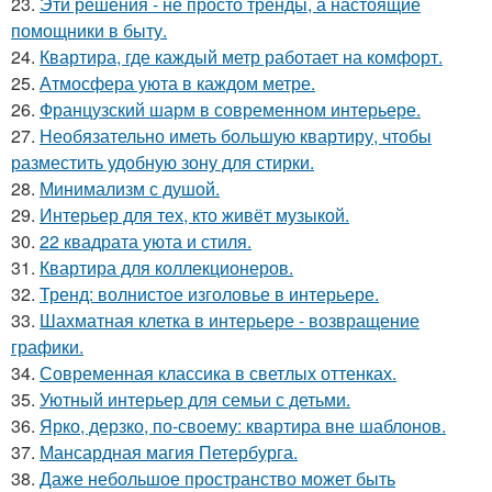
23.
Эти решения - не просто тренды, а настоящие
помощники в быту.
24.
Квартира, где каждый метр работает на комфорт.
25.
Атмосфера уюта в каждом метре.
26.
Французский шарм в современном интерьере.
27.
Необязательно иметь большую квартиру, чтобы
разместить удобную зону для стирки.
28.
Минимализм с душой.
29.
Интерьер для тех, кто живёт музыкой.
30.
22 квадрата уюта и стиля.
31.
Квартира для коллекционеров.
32.
Тренд: волнистое изголовье в интерьере.
33.
Шахматная клетка в интерьере - возвращение
графики.
34.
Современная классика в светлых оттенках.
35.
Уютный интерьер для семьи с детьми.
36.
Ярко, дерзко, по-своему: квартира вне шаблонов.
37.
Мансардная магия Петербурга.
38.
Даже небольшое пространство может быть