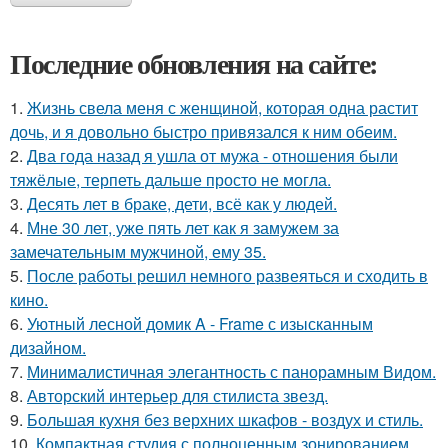
Последние обновления на сайте:
1.
Жизнь свела меня с женщиной, которая одна растит
дочь, и я довольно быстро привязался к ним обеим.
2.
Два года назад я ушла от мужа - отношения были
тяжёлые, терпеть дальше просто не могла.
3.
Десять лет в браке, дети, всё как у людей.
4.
Мне 30 лет, уже пять лет как я замужем за
замечательным мужчиной, ему 35.
5.
После работы решил немного развеяться и сходить в
кино.
6.
Уютный лесной домик A - Frame с изысканным
дизайном.
7.
Минималистичная элегантность с панорамным Видом.
8.
Авторский интерьер для стилиста звезд.
9.
Большая кухня без верхних шкафов - воздух и стиль.
10.
Компактная студия с полноценным зонированием.