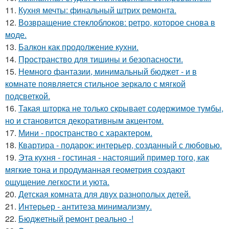
11.
Кухня мечты: финальный штрих ремонта.
12.
Возвращение стеклоблоков: ретро, которое снова в
моде.
13.
Балкон как продолжение кухни.
14.
Пространство для тишины и безопасности.
15.
Немного фантазии, минимальный бюджет - и в
комнате появляется стильное зеркало с мягкой
подсветкой.
16.
Такая шторка не только скрывает содержимое тумбы,
но и становится декоративным акцентом.
17.
Мини - пространство с характером.
18.
Квартира - подарок: интерьер, созданный с любовью.
19.
Эта кухня - гостиная - настоящий пример того, как
мягкие тона и продуманная геометрия создают
ощущение легкости и уюта.
20.
Детская комната для двух разнополых детей.
21.
Интерьер - антитеза минимализму.
22.
Бюджетный ремонт реально -!