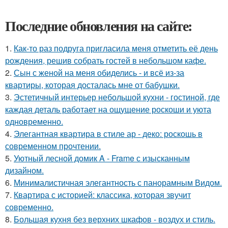
Последние обновления на сайте:
1.
Как-то раз подруга пригласила меня отметить её день
рождения, решив собрать гостей в небольшом кафе.
2.
Сын с женой на меня обиделись - и всё из-за
квартиры, которая досталась мне от бабушки.
3.
Эстетичный интерьер небольшой кухни - гостиной, где
каждая деталь работает на ощущение роскоши и уюта
одновременно.
4.
Элегантная квартира в стиле ар - деко: роскошь в
современном прочтении.
5.
Уютный лесной домик A - Frame с изысканным
дизайном.
6.
Минималистичная элегантность с панорамным Видом.
7.
Квартира с историей: классика, которая звучит
современно.
8.
Большая кухня без верхних шкафов - воздух и стиль.