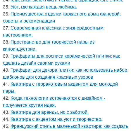
35.
Уют, где каждая вещь любима.
36.
Преимущества отделки каркасного дома фанерой:
советы и рекомендации
37.
Современная классика с жизнерадостным
настроением.
38.
Пространство для творческой пары из
киноиндустрии.
39.
Трафареты для росписи керамической плитки: как
сделать дизайн своими руками
40.
Трафарет для декора плитки: как использовать набор
шаблонов для создания красивых узоров
41.
Квартира с терракотовым акцентом для молодой
пары.
42.
Когда технологии встречаются с дизайном -
получается крутая идея.
43.
Квартира для аренды, но с заботой.
44.
Квартира с акцентом на уют и творчество.
45.
Французский стиль в маленькой квартире: как создать