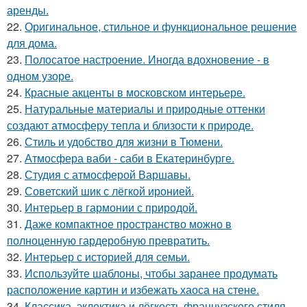
аренды.
22.
Оригинальное, стильное и функциональное решение
для дома.
23.
Полосатое настроение. Иногда вдохновение - в
одном узоре.
24.
Красные акценты в московском интерьере.
25.
Натуральные материалы и природные оттенки
создают атмосферу тепла и близости к природе.
26.
Стиль и удобство для жизни в Тюмени.
27.
Атмосфера ваби - саби в Екатеринбурге.
28.
Студия с атмосферой Варшавы.
29.
Советский шик с лёгкой иронией.
30.
Интерьер в гармонии с природой.
31.
Даже компактное пространство можно в
полноценную гардеробную превратить.
32.
Интерьер с историей для семьи.
33.
Используйте шаблоны, чтобы заранее продумать
расположение картин и избежать хаоса на стене.
34.
Классика, эклектика и лёгкость французского стиля.