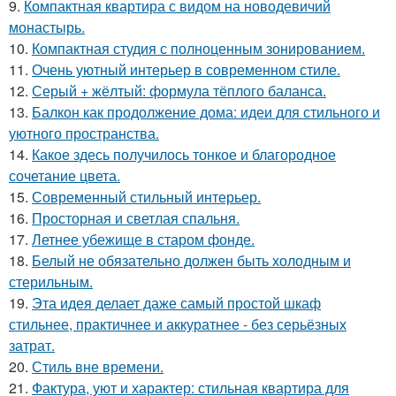
9.
Компактная квартира с видом на новодевичий
монастырь.
10.
Компактная студия с полноценным зонированием.
11.
Очень уютный интерьер в современном стиле.
12.
Серый + жёлтый: формула тёплого баланса.
13.
Балкон как продолжение дома: идеи для стильного и
уютного пространства.
14.
Какое здесь получилось тонкое и благородное
сочетание цвета.
15.
Современный стильный интерьер.
16.
Просторная и светлая спальня.
17.
Летнее убежище в старом фонде.
18.
Белый не обязательно должен быть холодным и
стерильным.
19.
Эта идея делает даже самый простой шкаф
стильнее, практичнее и аккуратнее - без серьёзных
затрат.
20.
Стиль вне времени.
21.
Фактура, уют и характер: стильная квартира для