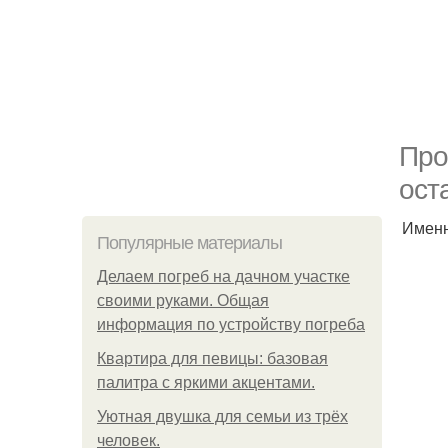
Про
ост
Именн
Популярные материалы
Делаем погреб на дачном участке
своими руками. Общая
информация по устройству погреба
Квартира для певицы: базовая
палитра с яркими акцентами.
Уютная двушка для семьи из трёх
человек.