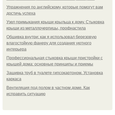
Упражнения по английскому, которые помогут вам
достичь успеха
Узел примыкания крыши крыльца к дому. Стыковка
крыши из металлочерпицы, профнастила
Обшивка внутри: как я использовал березовую
влагостойкую фанеру для создания уютного
интерьера
Профессиональная стыковка крыши пристройки с
крышей дома: основные принципы и приемы
Зашивка труб в туалете гипсокартоном. Установка
каркаса
Вентиляция под полом в частном доме. Как
исправить ситуацию