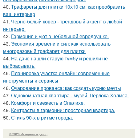
40.
Трафареты для плитки 10х10 см: как преобразить
ваш интерьер
41.
Чёрно-белый ковер - трендовый акцент в любой
интерьер.
42.
Гармония и уют в небольшой евродвушке.
43.
Экономия времени и сил: как использовать
многоразовый трафарет для плитки
44.
На даче нашли старую тумбу и решили не
выбрасывать.
45.
Планировка участка онлайн: современные
инструменты и сервисы
46.
Очарование прованса: как создать кухню мечты
47.
Однокомнатная квартира - музей Шерлока Холмса.
48.
Комфорт и свежесть в Опалихе.
49.
Контрасты в гармонии: просторная квартира.
50.
Стиль 90-х в ритме города.
© 2026 Интерьер и декор