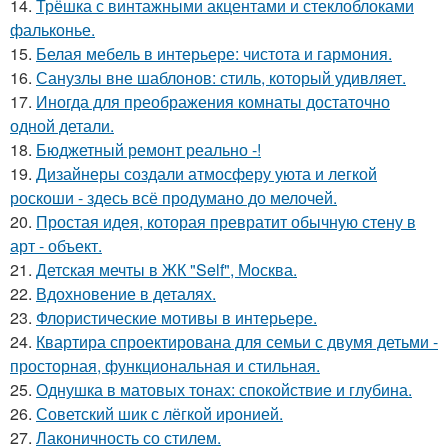
14.
Трёшка с винтажными акцентами и стеклоблоками
фальконье.
15.
Белая мебель в интерьере: чистота и гармония.
16.
Санузлы вне шаблонов: стиль, который удивляет.
17.
Иногда для преображения комнаты достаточно
одной детали.
18.
Бюджетный ремонт реально -!
19.
Дизайнеры создали атмосферу уюта и легкой
роскоши - здесь всё продумано до мелочей.
20.
Простая идея, которая превратит обычную стену в
арт - объект.
21.
Детская мечты в ЖК "Self", Москва.
22.
Вдохновение в деталях.
23.
Флористические мотивы в интерьере.
24.
Квартира спроектирована для семьи с двумя детьми -
просторная, функциональная и стильная.
25.
Однушка в матовых тонах: спокойствие и глубина.
26.
Советский шик с лёгкой иронией.
27.
Лаконичность со стилем.