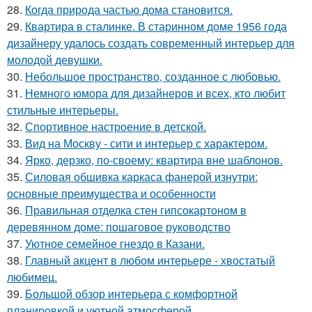
28.
Когда природа частью дома становится.
29.
Квартира в сталинке. В старинном доме 1956 года
дизайнеру удалось создать современный интерьер для
молодой девушки.
30.
Небольшое пространство, созданное с любовью.
31.
Немного юмора для дизайнеров и всех, кто любит
стильные интерьеры.
32.
Спортивное настроение в детской.
33.
Вид на Москву - сити и интерьер с характером.
34.
Ярко, дерзко, по-своему: квартира вне шаблонов.
35.
Силовая обшивка каркаса фанерой изнутри:
основные преимущества и особенности
36.
Правильная отделка стен гипсокартоном в
деревянном доме: пошаговое руководство
37.
Уютное семейное гнездо в Казани.
38.
Главный акцент в любом интерьере - хвостатый
любимец.
39.
Большой обзор интерьера с комфортной
планировкой и уютной атмосферой.